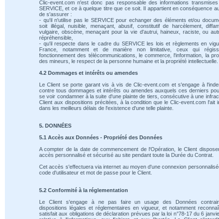
Clic-event.com n'est donc pas responsable des informations transmises
SERVICE, et ce à quelque titre que ce soit. Il appartient en conséquence au
de s'assurer :
- qu'il n'utilise pas le SERVICE pour echanger des éléments et/ou docum
soit illégal, nuisible, menaçant, abusif, constitutif de harcèlement, diffam
vulgaire, obscène, menaçant pour la vie d'autrui, haineux, raciste, ou au
répréhensible,
- qu'il respecte dans le cadre du SERVICE les lois et règlements en vig
France, notamment et de manière non limitative, ceux qui régiss
fonctionnement des télécommunications, le commerce, l'information, la pro
des mineurs, le respect de la personne humaine et la propriété intellectuelle.
4.2 Dommages et intérêts ou amendes
Le Client se porte garant vis à vis de Clic-event.com et s'engage à l'ind
contre tous dommages et intérêts ou amendes auxquels ces derniers pou
se voir condamner à la suite d'une plainte de tiers, consécutive à une infrac
Client aux dispositions précitées, à la condition que le Clic-event.com l'ait 
dans les meilleurs délais de l'existence d'une telle plainte.
5. DONNÉES
5.1 Accès aux Données - Propriété des Données
A compter de la date de commencement de l'Opération, le Client dispose
accès personnalisé et sécurisé au site pendant toute la Durée du Contrat.
Cet accès s'effectuera via internet au moyen d'une connexion personnalis
code d'utilisateur et mot de passe pour le Client.
5.2 Conformité à la réglementation
Le Client s'engage à ne pas faire un usage des Données contrai
dispositions légales et réglementaires en vigueur, et notamment reconnaî
satisfait aux obligations de déclaration prévues par la loi n°78-17 du 6 janvi