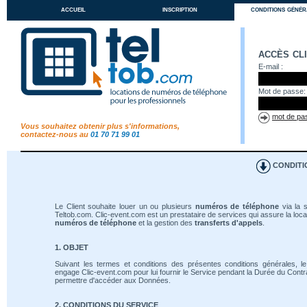
accueil
inscription
conditions génér
accès cl
E-mail :
Mot de passe:
mot de pas
Vous souhaitez obtenir plus s'informations,
contactez-nous au
01 70 71 99 01
CONDITI
Le Client souhaite louer un ou plusieurs
numéros de téléphone
via la s
Teltob.com. Clic-event.com est un prestataire de services qui assure la loca
numéros de téléphone
et la gestion des
transferts d'appels
.
1. OBJET
Suivant les termes et conditions des présentes conditions générales, le
engage Clic-event.com pour lui fournir le Service pendant la Durée du Contrat
permettre d'accéder aux Données.
2. CONDITIONS DU SERVICE