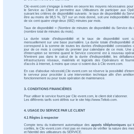
Clic-event.com s'engage à mettre en oeuvre les moyens nécessaires pour 
le Service au Client et permettre aux Utilisateurs de participer aux Opé
suivant les critères de disponibilité suivants : le taux de disponibilité du Serv
être au moins de 98,5 %, 7j/7 sur un mois donné, soit une indisponibilité m
de six cent quatre vingt-deux (682) minutes par mois.
Taux de disponibilité = (Nombre de minutes de disponibilité du Service du 
(nombre total de minutes du mois).
La durée totale d'indisponibilité et le taux de disponibilité sont ca
mensuellement sur une base journalière. La durée totale d'indisponibilité 
correspond à la somme de toutes les durées d'indisponibilité constatées
jour de ce mois à compter du premier jour calendaire de ce mois. Une 
d'interruption se termine quand le Service concerné est à nouveau opérat
N'entrent pas dans le calcul de la durée d'indisponibilité, les défaillan
infrastructures réseaux, matériels et logiciels des Opérateurs et fourn
d'accès à Internet, à moins que ceux-ci soient dus à Clic-event.com.
En cas d'absolue nécessité,Clic-event.com se réserve la possibilité d'inte
le serveur pour procéder à une intervention technique afin d'en amélio
fonctionnement ou pour toute opération de maintenance.
3. CONDITIONS FINANCIÈRES
Pour utiliser le service fourni par Clic-event.com, le client doit s'abonner.
Les différents tarifs sont définis sur le site http://www.Teltob.com.
4. USAGE DU SERVICE PAR LE CLIENT
4.1 Règles à respecter
Compte tenu du traitement automatique des
appels téléphoniques
qui l
confiés, le Clic-event.com n'est pas en mesure de vérifier la nature des m
et l'identité des utilisateurs du SERVICE.