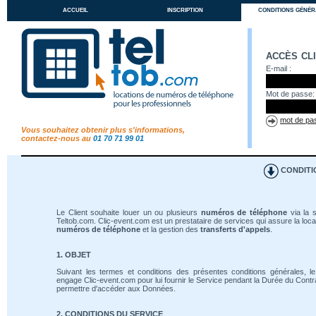
accueil
inscription
conditions génér
accès cl
E-mail :
Mot de passe:
mot de pas
Vous souhaitez obtenir plus s'informations,
contactez-nous au
01 70 71 99 01
CONDITI
Le Client souhaite louer un ou plusieurs
numéros de téléphone
via la s
Teltob.com. Clic-event.com est un prestataire de services qui assure la loca
numéros de téléphone
et la gestion des
transferts d'appels
.
1. OBJET
Suivant les termes et conditions des présentes conditions générales, le
engage Clic-event.com pour lui fournir le Service pendant la Durée du Contrat
permettre d'accéder aux Données.
2. CONDITIONS DU SERVICE