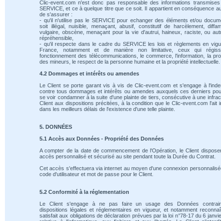
Clic-event.com n'est donc pas responsable des informations transmises
SERVICE, et ce à quelque titre que ce soit. Il appartient en conséquence au
de s'assurer :
- qu'il n'utilise pas le SERVICE pour echanger des éléments et/ou docum
soit illégal, nuisible, menaçant, abusif, constitutif de harcèlement, diffam
vulgaire, obscène, menaçant pour la vie d'autrui, haineux, raciste, ou au
répréhensible,
- qu'il respecte dans le cadre du SERVICE les lois et règlements en vig
France, notamment et de manière non limitative, ceux qui régiss
fonctionnement des télécommunications, le commerce, l'information, la pro
des mineurs, le respect de la personne humaine et la propriété intellectuelle.
4.2 Dommages et intérêts ou amendes
Le Client se porte garant vis à vis de Clic-event.com et s'engage à l'ind
contre tous dommages et intérêts ou amendes auxquels ces derniers pou
se voir condamner à la suite d'une plainte de tiers, consécutive à une infrac
Client aux dispositions précitées, à la condition que le Clic-event.com l'ait 
dans les meilleurs délais de l'existence d'une telle plainte.
5. DONNÉES
5.1 Accès aux Données - Propriété des Données
A compter de la date de commencement de l'Opération, le Client dispose
accès personnalisé et sécurisé au site pendant toute la Durée du Contrat.
Cet accès s'effectuera via internet au moyen d'une connexion personnalis
code d'utilisateur et mot de passe pour le Client.
5.2 Conformité à la réglementation
Le Client s'engage à ne pas faire un usage des Données contrai
dispositions légales et réglementaires en vigueur, et notamment reconnaî
satisfait aux obligations de déclaration prévues par la loi n°78-17 du 6 janvi