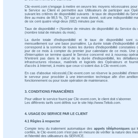
Clic-event.com s'engage à mettre en oeuvre les moyens nécessaires pour 
le Service au Client et permettre aux Utilisateurs de participer aux Opé
suivant les critères de disponibilité suivants : le taux de disponibilité du Serv
être au moins de 98,5 %, 7j/7 sur un mois donné, soit une indisponibilité m
de six cent quatre vingt-deux (682) minutes par mois.
Taux de disponibilité = (Nombre de minutes de disponibilité du Service du 
(nombre total de minutes du mois).
La durée totale d'indisponibilité et le taux de disponibilité sont ca
mensuellement sur une base journalière. La durée totale d'indisponibilité 
correspond à la somme de toutes les durées d'indisponibilité constatées
jour de ce mois à compter du premier jour calendaire de ce mois. Une 
d'interruption se termine quand le Service concerné est à nouveau opérat
N'entrent pas dans le calcul de la durée d'indisponibilité, les défaillan
infrastructures réseaux, matériels et logiciels des Opérateurs et fourn
d'accès à Internet, à moins que ceux-ci soient dus à Clic-event.com.
En cas d'absolue nécessité,Clic-event.com se réserve la possibilité d'inte
le serveur pour procéder à une intervention technique afin d'en amélio
fonctionnement ou pour toute opération de maintenance.
3. CONDITIONS FINANCIÈRES
Pour utiliser le service fourni par Clic-event.com, le client doit s'abonner.
Les différents tarifs sont définis sur le site http://www.Teltob.com.
4. USAGE DU SERVICE PAR LE CLIENT
4.1 Règles à respecter
Compte tenu du traitement automatique des
appels téléphoniques
qui l
confiés, le Clic-event.com n'est pas en mesure de vérifier la nature des m
et l'identité des utilisateurs du SERVICE.