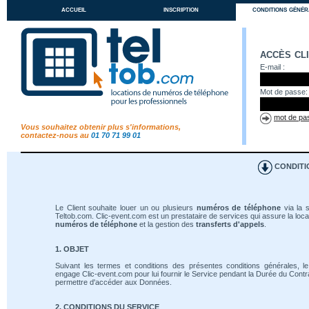
accueil
inscription
conditions génér
accès cl
E-mail :
Mot de passe:
mot de pas
Vous souhaitez obtenir plus s'informations,
contactez-nous au
01 70 71 99 01
CONDITI
Le Client souhaite louer un ou plusieurs
numéros de téléphone
via la s
Teltob.com. Clic-event.com est un prestataire de services qui assure la loca
numéros de téléphone
et la gestion des
transferts d'appels
.
1. OBJET
Suivant les termes et conditions des présentes conditions générales, le
engage Clic-event.com pour lui fournir le Service pendant la Durée du Contrat
permettre d'accéder aux Données.
2. CONDITIONS DU SERVICE