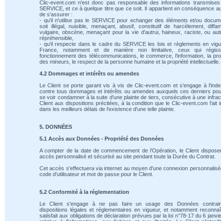
Clic-event.com n'est donc pas responsable des informations transmises
SERVICE, et ce à quelque titre que ce soit. Il appartient en conséquence au
de s'assurer :
- qu'il n'utilise pas le SERVICE pour echanger des éléments et/ou docum
soit illégal, nuisible, menaçant, abusif, constitutif de harcèlement, diffam
vulgaire, obscène, menaçant pour la vie d'autrui, haineux, raciste, ou au
répréhensible,
- qu'il respecte dans le cadre du SERVICE les lois et règlements en vig
France, notamment et de manière non limitative, ceux qui régiss
fonctionnement des télécommunications, le commerce, l'information, la pro
des mineurs, le respect de la personne humaine et la propriété intellectuelle.
4.2 Dommages et intérêts ou amendes
Le Client se porte garant vis à vis de Clic-event.com et s'engage à l'ind
contre tous dommages et intérêts ou amendes auxquels ces derniers pou
se voir condamner à la suite d'une plainte de tiers, consécutive à une infrac
Client aux dispositions précitées, à la condition que le Clic-event.com l'ait 
dans les meilleurs délais de l'existence d'une telle plainte.
5. DONNÉES
5.1 Accès aux Données - Propriété des Données
A compter de la date de commencement de l'Opération, le Client dispose
accès personnalisé et sécurisé au site pendant toute la Durée du Contrat.
Cet accès s'effectuera via internet au moyen d'une connexion personnalis
code d'utilisateur et mot de passe pour le Client.
5.2 Conformité à la réglementation
Le Client s'engage à ne pas faire un usage des Données contrai
dispositions légales et réglementaires en vigueur, et notamment reconnaî
satisfait aux obligations de déclaration prévues par la loi n°78-17 du 6 janvi