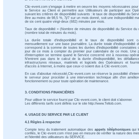
Clic-event.com s'engage à mettre en oeuvre les moyens nécessaires pour 
le Service au Client et permettre aux Utilisateurs de participer aux Opé
suivant les critères de disponibilité suivants : le taux de disponibilité du Serv
être au moins de 98,5 %, 7j/7 sur un mois donné, soit une indisponibilité m
de six cent quatre vingt-deux (682) minutes par mois.
Taux de disponibilité = (Nombre de minutes de disponibilité du Service du 
(nombre total de minutes du mois).
La durée totale d'indisponibilité et le taux de disponibilité sont ca
mensuellement sur une base journalière. La durée totale d'indisponibilité 
correspond à la somme de toutes les durées d'indisponibilité constatées
jour de ce mois à compter du premier jour calendaire de ce mois. Une 
d'interruption se termine quand le Service concerné est à nouveau opérat
N'entrent pas dans le calcul de la durée d'indisponibilité, les défaillan
infrastructures réseaux, matériels et logiciels des Opérateurs et fourn
d'accès à Internet, à moins que ceux-ci soient dus à Clic-event.com.
En cas d'absolue nécessité,Clic-event.com se réserve la possibilité d'inte
le serveur pour procéder à une intervention technique afin d'en amélio
fonctionnement ou pour toute opération de maintenance.
3. CONDITIONS FINANCIÈRES
Pour utiliser le service fourni par Clic-event.com, le client doit s'abonner.
Les différents tarifs sont définis sur le site http://www.Teltob.com.
4. USAGE DU SERVICE PAR LE CLIENT
4.1 Règles à respecter
Compte tenu du traitement automatique des
appels téléphoniques
qui l
confiés, le Clic-event.com n'est pas en mesure de vérifier la nature des m
et l'identité des utilisateurs du SERVICE.