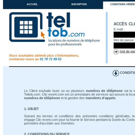
accueil
inscription
conditions génér
accès cl
E-mail :
Mot de passe:
mot de pas
Vous souhaitez obtenir plus s'informations,
contactez-nous au
01 70 71 99 01
CONDITI
Le Client souhaite louer un ou plusieurs
numéros de téléphone
via la s
Teltob.com. Clic-event.com est un prestataire de services qui assure la loca
numéros de téléphone
et la gestion des
transferts d'appels
.
1. OBJET
Suivant les termes et conditions des présentes conditions générales, le
engage Clic-event.com pour lui fournir le Service pendant la Durée du Contrat
permettre d'accéder aux Données.
2. CONDITIONS DU SERVICE