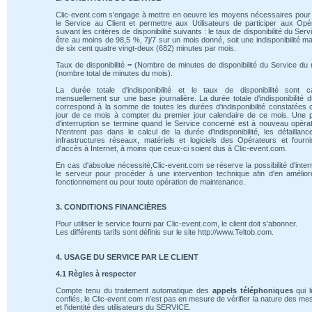
Clic-event.com s'engage à mettre en oeuvre les moyens nécessaires pour 
le Service au Client et permettre aux Utilisateurs de participer aux Opé
suivant les critères de disponibilité suivants : le taux de disponibilité du Serv
être au moins de 98,5 %, 7j/7 sur un mois donné, soit une indisponibilité m
de six cent quatre vingt-deux (682) minutes par mois.
Taux de disponibilité = (Nombre de minutes de disponibilité du Service du 
(nombre total de minutes du mois).
La durée totale d'indisponibilité et le taux de disponibilité sont ca
mensuellement sur une base journalière. La durée totale d'indisponibilité 
correspond à la somme de toutes les durées d'indisponibilité constatées
jour de ce mois à compter du premier jour calendaire de ce mois. Une 
d'interruption se termine quand le Service concerné est à nouveau opérat
N'entrent pas dans le calcul de la durée d'indisponibilité, les défaillan
infrastructures réseaux, matériels et logiciels des Opérateurs et fourn
d'accès à Internet, à moins que ceux-ci soient dus à Clic-event.com.
En cas d'absolue nécessité,Clic-event.com se réserve la possibilité d'inte
le serveur pour procéder à une intervention technique afin d'en amélio
fonctionnement ou pour toute opération de maintenance.
3. CONDITIONS FINANCIÈRES
Pour utiliser le service fourni par Clic-event.com, le client doit s'abonner.
Les différents tarifs sont définis sur le site http://www.Teltob.com.
4. USAGE DU SERVICE PAR LE CLIENT
4.1 Règles à respecter
Compte tenu du traitement automatique des
appels téléphoniques
qui l
confiés, le Clic-event.com n'est pas en mesure de vérifier la nature des m
et l'identité des utilisateurs du SERVICE.