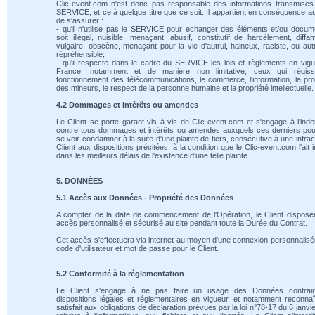
Clic-event.com n'est donc pas responsable des informations transmises
SERVICE, et ce à quelque titre que ce soit. Il appartient en conséquence au
de s'assurer :
- qu'il n'utilise pas le SERVICE pour echanger des éléments et/ou docum
soit illégal, nuisible, menaçant, abusif, constitutif de harcèlement, diffam
vulgaire, obscène, menaçant pour la vie d'autrui, haineux, raciste, ou au
répréhensible,
- qu'il respecte dans le cadre du SERVICE les lois et règlements en vig
France, notamment et de manière non limitative, ceux qui régiss
fonctionnement des télécommunications, le commerce, l'information, la pro
des mineurs, le respect de la personne humaine et la propriété intellectuelle.
4.2 Dommages et intérêts ou amendes
Le Client se porte garant vis à vis de Clic-event.com et s'engage à l'ind
contre tous dommages et intérêts ou amendes auxquels ces derniers pou
se voir condamner à la suite d'une plainte de tiers, consécutive à une infrac
Client aux dispositions précitées, à la condition que le Clic-event.com l'ait 
dans les meilleurs délais de l'existence d'une telle plainte.
5. DONNÉES
5.1 Accès aux Données - Propriété des Données
A compter de la date de commencement de l'Opération, le Client dispose
accès personnalisé et sécurisé au site pendant toute la Durée du Contrat.
Cet accès s'effectuera via internet au moyen d'une connexion personnalis
code d'utilisateur et mot de passe pour le Client.
5.2 Conformité à la réglementation
Le Client s'engage à ne pas faire un usage des Données contrai
dispositions légales et réglementaires en vigueur, et notamment reconnaî
satisfait aux obligations de déclaration prévues par la loi n°78-17 du 6 janvi