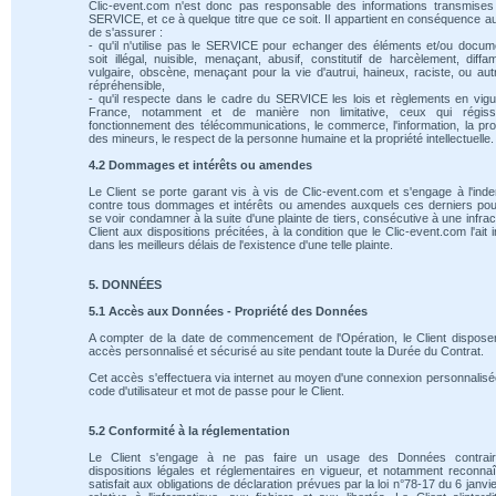
Clic-event.com n'est donc pas responsable des informations transmises
SERVICE, et ce à quelque titre que ce soit. Il appartient en conséquence au
de s'assurer :
- qu'il n'utilise pas le SERVICE pour echanger des éléments et/ou docum
soit illégal, nuisible, menaçant, abusif, constitutif de harcèlement, diffam
vulgaire, obscène, menaçant pour la vie d'autrui, haineux, raciste, ou au
répréhensible,
- qu'il respecte dans le cadre du SERVICE les lois et règlements en vig
France, notamment et de manière non limitative, ceux qui régiss
fonctionnement des télécommunications, le commerce, l'information, la pro
des mineurs, le respect de la personne humaine et la propriété intellectuelle.
4.2 Dommages et intérêts ou amendes
Le Client se porte garant vis à vis de Clic-event.com et s'engage à l'ind
contre tous dommages et intérêts ou amendes auxquels ces derniers pou
se voir condamner à la suite d'une plainte de tiers, consécutive à une infrac
Client aux dispositions précitées, à la condition que le Clic-event.com l'ait 
dans les meilleurs délais de l'existence d'une telle plainte.
5. DONNÉES
5.1 Accès aux Données - Propriété des Données
A compter de la date de commencement de l'Opération, le Client dispose
accès personnalisé et sécurisé au site pendant toute la Durée du Contrat.
Cet accès s'effectuera via internet au moyen d'une connexion personnalis
code d'utilisateur et mot de passe pour le Client.
5.2 Conformité à la réglementation
Le Client s'engage à ne pas faire un usage des Données contrai
dispositions légales et réglementaires en vigueur, et notamment reconnaî
satisfait aux obligations de déclaration prévues par la loi n°78-17 du 6 janvi