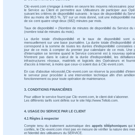
Clic-event.com s'engage à mettre en oeuvre les moyens nécessaires pour 
le Service au Client et permettre aux Utilisateurs de participer aux Opé
suivant les critères de disponibilité suivants : le taux de disponibilité du Serv
être au moins de 98,5 %, 7j/7 sur un mois donné, soit une indisponibilité m
de six cent quatre vingt-deux (682) minutes par mois.
Taux de disponibilité = (Nombre de minutes de disponibilité du Service du 
(nombre total de minutes du mois).
La durée totale d'indisponibilité et le taux de disponibilité sont ca
mensuellement sur une base journalière. La durée totale d'indisponibilité 
correspond à la somme de toutes les durées d'indisponibilité constatées
jour de ce mois à compter du premier jour calendaire de ce mois. Une 
d'interruption se termine quand le Service concerné est à nouveau opérat
N'entrent pas dans le calcul de la durée d'indisponibilité, les défaillan
infrastructures réseaux, matériels et logiciels des Opérateurs et fourn
d'accès à Internet, à moins que ceux-ci soient dus à Clic-event.com.
En cas d'absolue nécessité,Clic-event.com se réserve la possibilité d'inte
le serveur pour procéder à une intervention technique afin d'en amélio
fonctionnement ou pour toute opération de maintenance.
3. CONDITIONS FINANCIÈRES
Pour utiliser le service fourni par Clic-event.com, le client doit s'abonner.
Les différents tarifs sont définis sur le site http://www.Teltob.com.
4. USAGE DU SERVICE PAR LE CLIENT
4.1 Règles à respecter
Compte tenu du traitement automatique des
appels téléphoniques
qui l
confiés, le Clic-event.com n'est pas en mesure de vérifier la nature des m
et l'identité des utilisateurs du SERVICE.