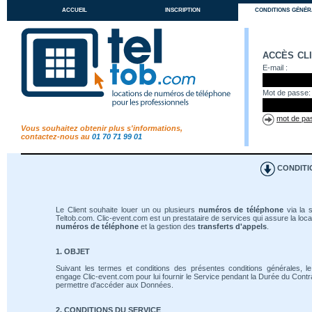
accueil
inscription
conditions génér
accès cl
E-mail :
Mot de passe:
mot de pas
Vous souhaitez obtenir plus s'informations,
contactez-nous au
01 70 71 99 01
CONDITI
Le Client souhaite louer un ou plusieurs
numéros de téléphone
via la s
Teltob.com. Clic-event.com est un prestataire de services qui assure la loca
numéros de téléphone
et la gestion des
transferts d'appels
.
1. OBJET
Suivant les termes et conditions des présentes conditions générales, le
engage Clic-event.com pour lui fournir le Service pendant la Durée du Contrat
permettre d'accéder aux Données.
2. CONDITIONS DU SERVICE