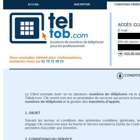
accueil
inscription
conditions génér
accès cl
E-mail :
Mot de passe:
mot de pas
Vous souhaitez obtenir plus s'informations,
contactez-nous au
01 70 71 99 01
CONDITI
Le Client souhaite louer un ou plusieurs
numéros de téléphone
via la s
Teltob.com. Clic-event.com est un prestataire de services qui assure la loca
numéros de téléphone
et la gestion des
transferts d'appels
.
1. OBJET
Suivant les termes et conditions des présentes conditions générales, le
engage Clic-event.com pour lui fournir le Service pendant la Durée du Contrat
permettre d'accéder aux Données.
2. CONDITIONS DU SERVICE