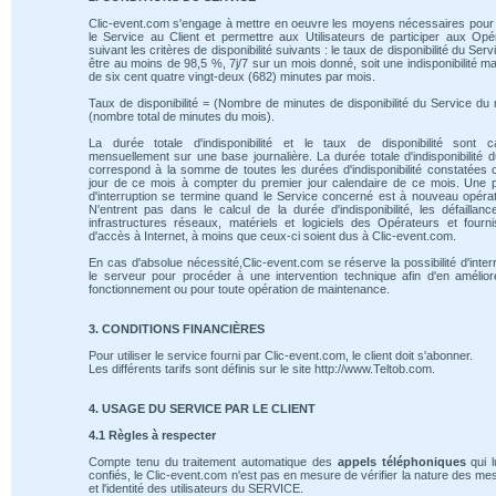
Clic-event.com s'engage à mettre en oeuvre les moyens nécessaires pour 
le Service au Client et permettre aux Utilisateurs de participer aux Opé
suivant les critères de disponibilité suivants : le taux de disponibilité du Serv
être au moins de 98,5 %, 7j/7 sur un mois donné, soit une indisponibilité m
de six cent quatre vingt-deux (682) minutes par mois.
Taux de disponibilité = (Nombre de minutes de disponibilité du Service du 
(nombre total de minutes du mois).
La durée totale d'indisponibilité et le taux de disponibilité sont ca
mensuellement sur une base journalière. La durée totale d'indisponibilité 
correspond à la somme de toutes les durées d'indisponibilité constatées
jour de ce mois à compter du premier jour calendaire de ce mois. Une 
d'interruption se termine quand le Service concerné est à nouveau opérat
N'entrent pas dans le calcul de la durée d'indisponibilité, les défaillan
infrastructures réseaux, matériels et logiciels des Opérateurs et fourn
d'accès à Internet, à moins que ceux-ci soient dus à Clic-event.com.
En cas d'absolue nécessité,Clic-event.com se réserve la possibilité d'inte
le serveur pour procéder à une intervention technique afin d'en amélio
fonctionnement ou pour toute opération de maintenance.
3. CONDITIONS FINANCIÈRES
Pour utiliser le service fourni par Clic-event.com, le client doit s'abonner.
Les différents tarifs sont définis sur le site http://www.Teltob.com.
4. USAGE DU SERVICE PAR LE CLIENT
4.1 Règles à respecter
Compte tenu du traitement automatique des
appels téléphoniques
qui l
confiés, le Clic-event.com n'est pas en mesure de vérifier la nature des m
et l'identité des utilisateurs du SERVICE.