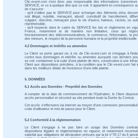
Clic-event.com n'est donc pas responsable des informations transmises
SERVICE, et ce à quelque titre que ce soit. Il appartient en conséquence au
de s'assurer :
- qu'il n'utilise pas le SERVICE pour echanger des éléments et/ou docum
soit illégal, nuisible, menaçant, abusif, constitutif de harcèlement, diffam
vulgaire, obscène, menaçant pour la vie d'autrui, haineux, raciste, ou au
répréhensible,
- qu'il respecte dans le cadre du SERVICE les lois et règlements en vig
France, notamment et de manière non limitative, ceux qui régiss
fonctionnement des télécommunications, le commerce, l'information, la pro
des mineurs, le respect de la personne humaine et la propriété intellectuelle.
4.2 Dommages et intérêts ou amendes
Le Client se porte garant vis à vis de Clic-event.com et s'engage à l'ind
contre tous dommages et intérêts ou amendes auxquels ces derniers pou
se voir condamner à la suite d'une plainte de tiers, consécutive à une infrac
Client aux dispositions précitées, à la condition que le Clic-event.com l'ait 
dans les meilleurs délais de l'existence d'une telle plainte.
5. DONNÉES
5.1 Accès aux Données - Propriété des Données
A compter de la date de commencement de l'Opération, le Client dispose
accès personnalisé et sécurisé au site pendant toute la Durée du Contrat.
Cet accès s'effectuera via internet au moyen d'une connexion personnalis
code d'utilisateur et mot de passe pour le Client.
5.2 Conformité à la réglementation
Le Client s'engage à ne pas faire un usage des Données contrai
dispositions légales et réglementaires en vigueur, et notamment reconnaî
satisfait aux obligations de déclaration prévues par la loi n°78-17 du 6 janvi