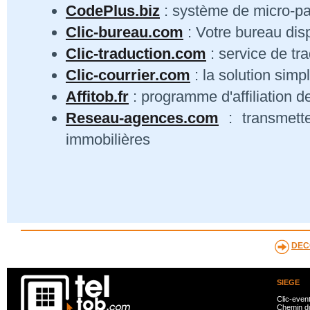
CodePlus.biz
: système de micro-p
Clic-bureau.com
: Votre bureau dis
Clic-traduction.com
: service de tra
Clic-courrier.com
: la solution simp
Affitob.fr
: programme d'affiliation d
Reseau-agences.com
: transmett
immobilières
DEC
SIEGE
Clic-even
Chemin du