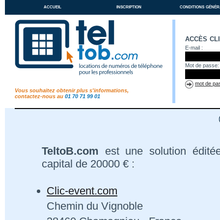
accueil
inscription
conditions génér
accès cl
E-mail :
Mot de passe:
mot de pas
Vous souhaitez obtenir plus s'informations,
contactez-nous au
01 70 71 99 01
TeltoB.com
est une solution édité
capital de 20000 € :
Clic-event.com
Chemin du Vignoble