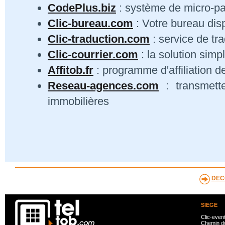
CodePlus.biz
: système de micro-p
Clic-bureau.com
: Votre bureau dis
Clic-traduction.com
: service de tra
Clic-courrier.com
: la solution simp
Affitob.fr
: programme d'affiliation d
Reseau-agences.com
: transmett
immobilières
DEC
SIEGE
Clic-even
Chemin du