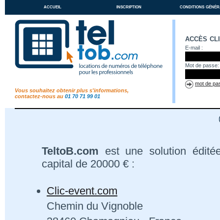
accueil
inscription
conditions génér
accès cl
E-mail :
Mot de passe:
mot de pas
Vous souhaitez obtenir plus s'informations,
contactez-nous au
01 70 71 99 01
TeltoB.com
est une solution édité
capital de 20000 € :
Clic-event.com
Chemin du Vignoble