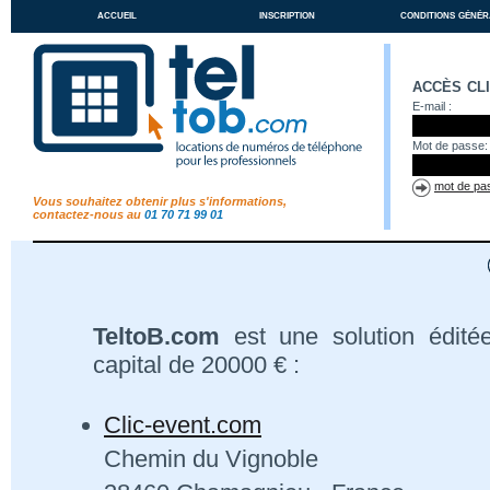
accueil
inscription
conditions génér
accès cl
E-mail :
Mot de passe:
mot de pas
Vous souhaitez obtenir plus s'informations,
contactez-nous au
01 70 71 99 01
TeltoB.com
est une solution édité
capital de 20000 € :
Clic-event.com
Chemin du Vignoble