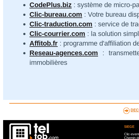
CodePlus.biz
: système de micro-p
Clic-bureau.com
: Votre bureau dis
Clic-traduction.com
: service de tra
Clic-courrier.com
: la solution simp
Affitob.fr
: programme d'affiliation d
Reseau-agences.com
: transmett
immobilières
DEC
SIEGE
Clic-even
Chemin du