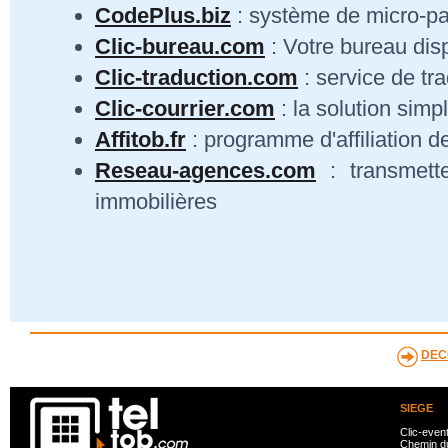
CodePlus.biz
: système de micro-p
Clic-bureau.com
: Votre bureau dis
Clic-traduction.com
: service de tra
Clic-courrier.com
: la solution simp
Affitob.fr
: programme d'affiliation d
Reseau-agences.com
: transmett
immobilières
DEC
SIEGE
Clic-even
Chemin du