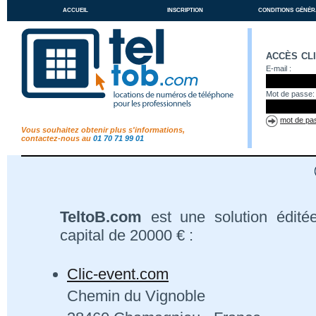
accueil
inscription
conditions génér
accès cl
E-mail :
Mot de passe:
mot de pas
Vous souhaitez obtenir plus s'informations,
contactez-nous au
01 70 71 99 01
TeltoB.com
est une solution édité
capital de 20000 € :
Clic-event.com
Chemin du Vignoble