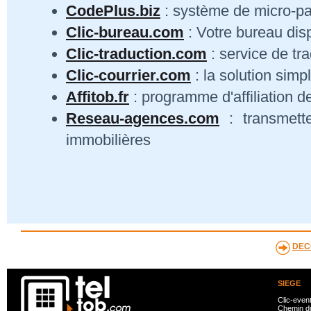
CodePlus.biz
: système de micro-p
Clic-bureau.com
: Votre bureau dis
Clic-traduction.com
: service de tra
Clic-courrier.com
: la solution simp
Affitob.fr
: programme d'affiliation d
Reseau-agences.com
: transmett
immobilières
DEC
SIEGE
Clic-even
Chemin du