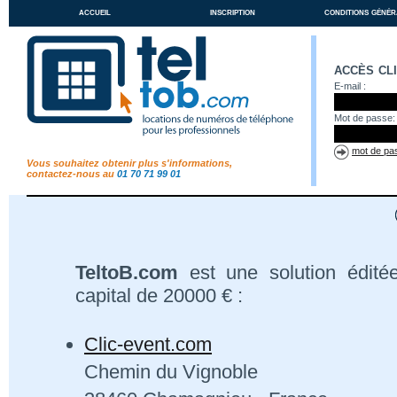
accueil
inscription
conditions génér
accès cl
E-mail :
Mot de passe:
mot de pas
Vous souhaitez obtenir plus s'informations,
contactez-nous au
01 70 71 99 01
TeltoB.com
est une solution édité
capital de 20000 € :
Clic-event.com
Chemin du Vignoble