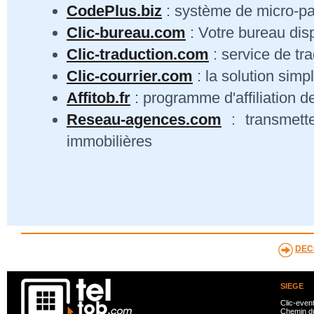
CodePlus.biz
: système de micro-p
Clic-bureau.com
: Votre bureau dis
Clic-traduction.com
: service de tra
Clic-courrier.com
: la solution simp
Affitob.fr
: programme d'affiliation d
Reseau-agences.com
: transmett
immobilières
DEC
SIEGE
Clic-even
Chemin du