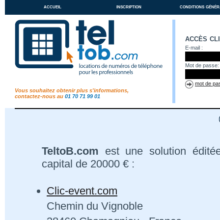
accueil
inscription
conditions génér
accès cl
E-mail :
Mot de passe:
mot de pas
Vous souhaitez obtenir plus s'informations,
contactez-nous au
01 70 71 99 01
TeltoB.com
est une solution édité
capital de 20000 € :
Clic-event.com
Chemin du Vignoble