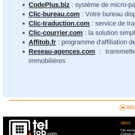
CodePlus.biz
: système de micro-p
Clic-bureau.com
: Votre bureau dis
Clic-traduction.com
: service de tra
Clic-courrier.com
: la solution simp
Affitob.fr
: programme d'affiliation d
Reseau-agences.com
: transmett
immobilières
DEC
SIEGE
Clic-even
Chemin du