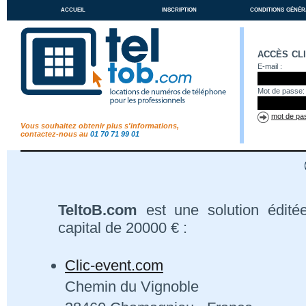
accueil
inscription
conditions génér
accès cl
E-mail :
Mot de passe:
mot de pas
Vous souhaitez obtenir plus s'informations,
contactez-nous au
01 70 71 99 01
TeltoB.com
est une solution édité
capital de 20000 € :
Clic-event.com
Chemin du Vignoble