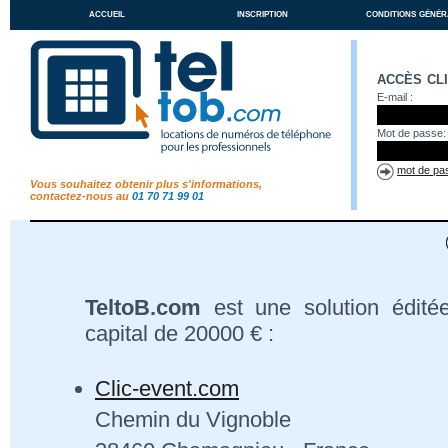
accueil
inscription
conditions génér
accès cl
E-mail :
Mot de passe:
mot de pas
Vous souhaitez obtenir plus s'informations,
contactez-nous au
01 70 71 99 01
TeltoB.com
est une solution édité
capital de 20000 € :
Clic-event.com
Chemin du Vignoble