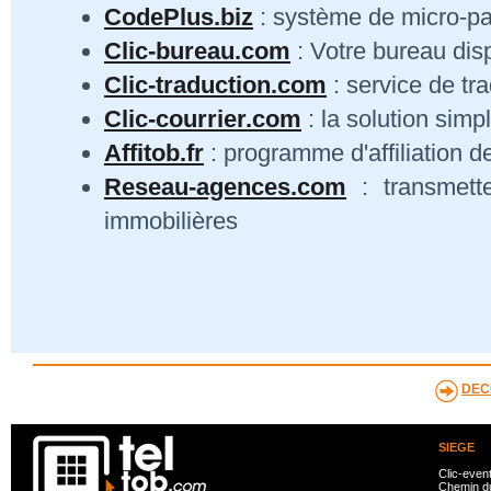
CodePlus.biz
: système de micro-p
Clic-bureau.com
: Votre bureau dis
Clic-traduction.com
: service de tra
Clic-courrier.com
: la solution simp
Affitob.fr
: programme d'affiliation d
Reseau-agences.com
: transmett
immobilières
DEC
SIEGE
Clic-even
Chemin du