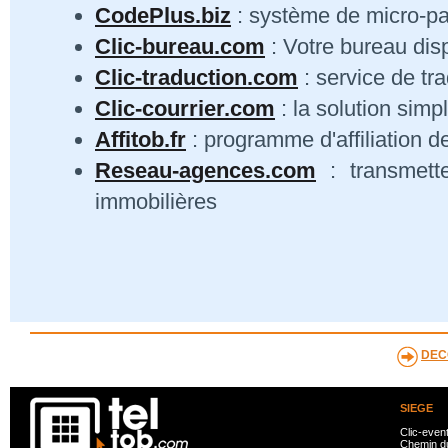
CodePlus.biz
: système de micro-p
Clic-bureau.com
: Votre bureau dis
Clic-traduction.com
: service de tra
Clic-courrier.com
: la solution simp
Affitob.fr
: programme d'affiliation d
Reseau-agences.com
: transmett
immobilières
DEC
SIEGE
Clic-even
Chemin du