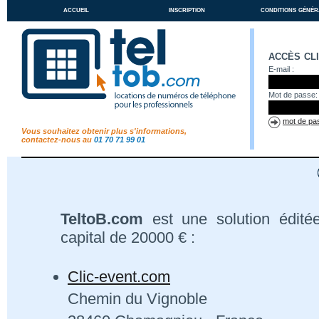
accueil
inscription
conditions génér
accès cl
E-mail :
Mot de passe:
mot de pas
Vous souhaitez obtenir plus s'informations,
contactez-nous au
01 70 71 99 01
TeltoB.com
est une solution édité
capital de 20000 € :
Clic-event.com
Chemin du Vignoble