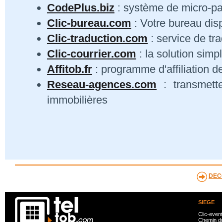
CodePlus.biz
: système de micro-p
Clic-bureau.com
: Votre bureau dis
Clic-traduction.com
: service de tra
Clic-courrier.com
: la solution simp
Affitob.fr
: programme d'affiliation d
Reseau-agences.com
: transmett
immobilières
DEC
SIEGE
Clic-even
Chemin du