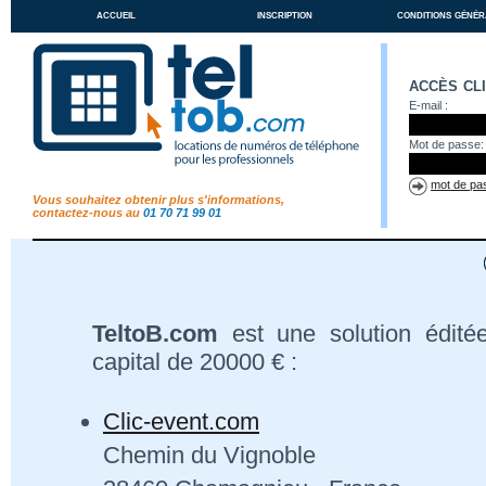
accueil
inscription
conditions génér
accès cl
E-mail :
Mot de passe:
mot de pas
Vous souhaitez obtenir plus s'informations,
contactez-nous au
01 70 71 99 01
TeltoB.com
est une solution édité
capital de 20000 € :
Clic-event.com
Chemin du Vignoble