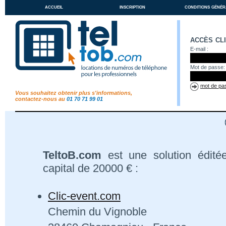
accueil
inscription
conditions génér
accès cl
E-mail :
Mot de passe:
mot de pas
Vous souhaitez obtenir plus s'informations,
contactez-nous au
01 70 71 99 01
TeltoB.com
est une solution édité
capital de 20000 € :
Clic-event.com
Chemin du Vignoble