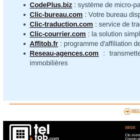
CodePlus.biz
: système de micro-p
Clic-bureau.com
: Votre bureau dis
Clic-traduction.com
: service de tra
Clic-courrier.com
: la solution simp
Affitob.fr
: programme d'affiliation d
Reseau-agences.com
: transmett
immobilières
DEC
SIEGE
Clic-even
Chemin du