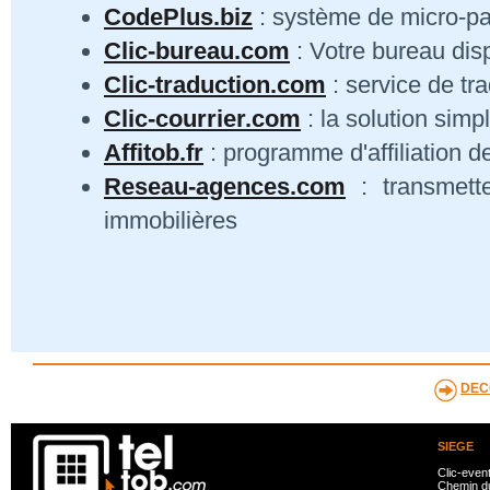
CodePlus.biz
: système de micro-p
Clic-bureau.com
: Votre bureau dis
Clic-traduction.com
: service de tra
Clic-courrier.com
: la solution simp
Affitob.fr
: programme d'affiliation d
Reseau-agences.com
: transmett
immobilières
DEC
SIEGE
Clic-even
Chemin du