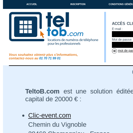
accueil
inscription
conditions génér
accès cl
E-mail :
Mot de passe:
mot de pas
Vous souhaitez obtenir plus s'informations,
contactez-nous au
01 70 71 99 01
TeltoB.com
est une solution édité
capital de 20000 € :
Clic-event.com
Chemin du Vignoble