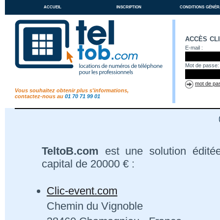
accueil
inscription
conditions génér
accès cl
E-mail :
Mot de passe:
mot de pas
Vous souhaitez obtenir plus s'informations,
contactez-nous au
01 70 71 99 01
TeltoB.com
est une solution édité
capital de 20000 € :
Clic-event.com
Chemin du Vignoble