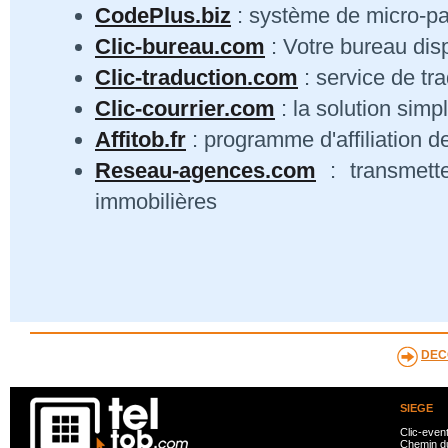
CodePlus.biz
: système de micro-p
Clic-bureau.com
: Votre bureau dis
Clic-traduction.com
: service de tra
Clic-courrier.com
: la solution simp
Affitob.fr
: programme d'affiliation d
Reseau-agences.com
: transmett
immobilières
DEC
SIEGE
Clic-even
Chemin du