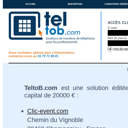
accueil
inscription
conditions génér
accès cl
E-mail :
Mot de passe:
mot de pas
Vous souhaitez obtenir plus s'informations,
contactez-nous au
01 70 71 99 01
TeltoB.com
est une solution édité
capital de 20000 € :
Clic-event.com
Chemin du Vignoble