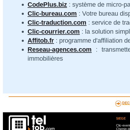
CodePlus.biz
: système de micro-p
Clic-bureau.com
: Votre bureau dis
Clic-traduction.com
: service de tra
Clic-courrier.com
: la solution simp
Affitob.fr
: programme d'affiliation d
Reseau-agences.com
: transmett
immobilières
DEC
SIEGE
Clic-even
Chemin du