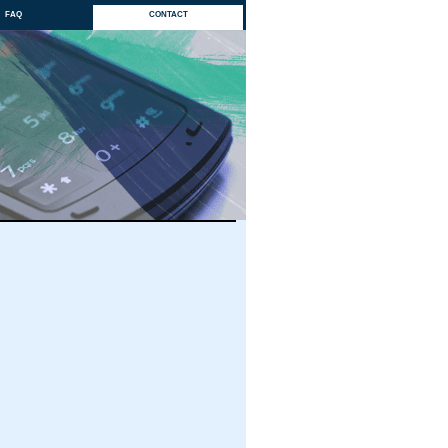
faq
contact