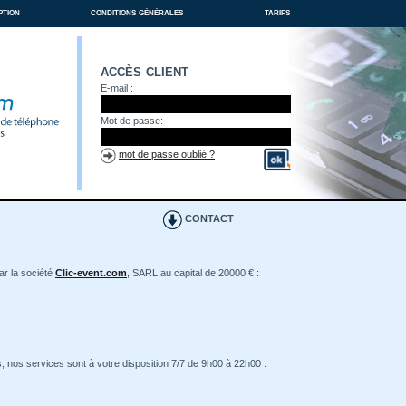
ption
conditions générales
tarifs
accès client
E-mail :
Mot de passe:
mot de passe oublié ?
CONTACT
ar la société
Clic-event.com
, SARL au capital de 20000 € :
, nos services sont à votre disposition 7/7 de 9h00 à 22h00 :