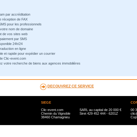
pam par accréditation
de réception de FAX
 SMS pour les professionnels
e votre nom de domaine
t de vos sites web
-paiement par SMS
sponible 24h/24
traduction en ligne
ple et rapide pour expédier un courrier
 de Clic-event.com
ez votre recherche de biens aux agences immobilières
DECOUVREZ CE SERVICE
SIEGE
CO
Clic-event.com
SARL au capital de 20 000 €
00 3
Chemin du Vignoble
Siret 429 452 444 - 6201Z
clic
38460 Chamagnieu
Copy