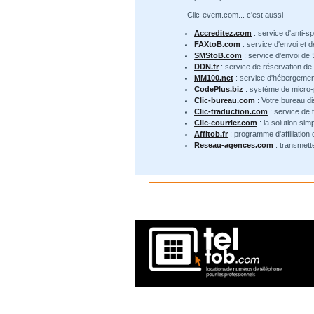
Clic-event.com... c'est aussi
Accreditez.com
: service d'anti-s
FAXtoB.com
: service d'envoi et 
SMStoB.com
: service d'envoi de
DDN.fr
: service de réservation d
MM100.net
: service d'hébergemen
CodePlus.biz
: système de micro
Clic-bureau.com
: Votre bureau di
Clic-traduction.com
: service de 
Clic-courrier.com
: la solution sim
Affitob.fr
: programme d'affiliation
Reseau-agences.com
: transmett