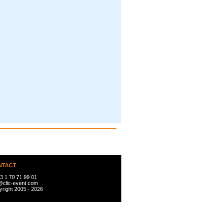
NTACT
3 1 70 71 99 01
@clic-event.com
right 2005 - 2026