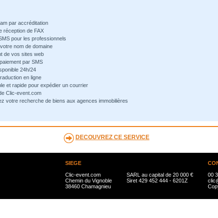
pam par accréditation
de réception de FAX
 SMS pour les professionnels
e votre nom de domaine
t de vos sites web
-paiement par SMS
sponible 24h/24
traduction en ligne
ple et rapide pour expédier un courrier
 de Clic-event.com
ez votre recherche de biens aux agences immobilières
DECOUVREZ CE SERVICE
SIEGE
CO
Clic-event.com
SARL au capital de 20 000 €
00 3
Chemin du Vignoble
Siret 429 452 444 - 6201Z
clic
38460 Chamagnieu
Copy