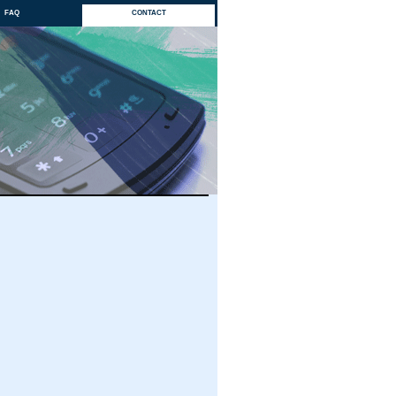
faq
contact