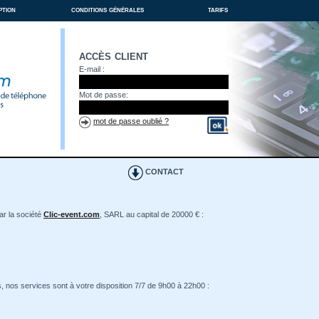
ption
conditions générales
tarifs
accès client
E-mail :
Mot de passe:
mot de passe oublié ?
CONTACT
ar la société
Clic-event.com
, SARL au capital de 20000 € :
, nos services sont à votre disposition 7/7 de 9h00 à 22h00 :