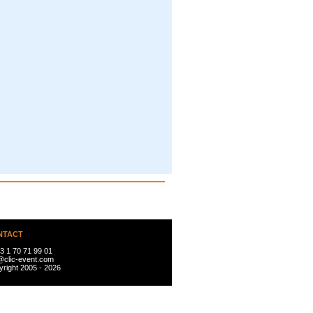
NTACT
3 1 70 71 99 01
@clic-event.com
right 2005 - 2026