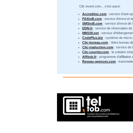
Clic-event.com... c'est aussi
Accreditez.com
: service d'anti-s
FAXtoB.com
: service d'envoi et 
SMStoB.com
: service d'envoi de
DDN.fr
: service de réservation d
MM100.net
: service d'hébergemen
CodePlus.biz
: système de micro
Clic-bureau.com
: Votre bureau di
Clic-traduction.com
: service de 
Clic-courrier.com
: la solution sim
Affitob.fr
: programme d'affiliation
Reseau-agences.com
: transmett