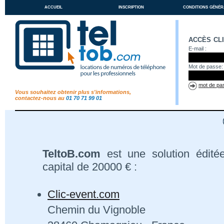
accueil
inscription
conditions génér
accès cl
E-mail :
Mot de passe:
mot de pas
Vous souhaitez obtenir plus s'informations,
contactez-nous au
01 70 71 99 01
TeltoB.com
est une solution édité
capital de 20000 € :
Clic-event.com
Chemin du Vignoble