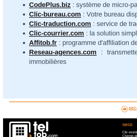
CodePlus.biz
: système de micro-p
Clic-bureau.com
: Votre bureau dis
Clic-traduction.com
: service de tra
Clic-courrier.com
: la solution simp
Affitob.fr
: programme d'affiliation d
Reseau-agences.com
: transmett
immobilières
DEC
SIEGE
Clic-even
Chemin du