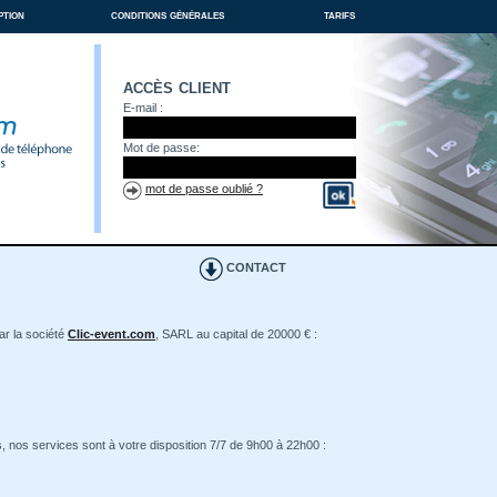
ption
conditions générales
tarifs
accès client
E-mail :
Mot de passe:
mot de passe oublié ?
CONTACT
ar la société
Clic-event.com
, SARL au capital de 20000 € :
, nos services sont à votre disposition 7/7 de 9h00 à 22h00 :