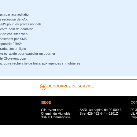
pam par accréditation
de réception de FAX
 SMS pour les professionnels
e votre nom de domaine
t de vos sites web
-paiement par SMS
sponible 24h/24
traduction en ligne
ple et rapide pour expédier un courrier
 de Clic-event.com
ez votre recherche de biens aux agences immobilières
DECOUVREZ CE SERVICE
SIEGE
CO
Clic-event.com
SARL au capital de 20 000 €
00 3
Chemin du Vignoble
Siret 429 452 444 - 6201Z
clic
38460 Chamagnieu
Copy