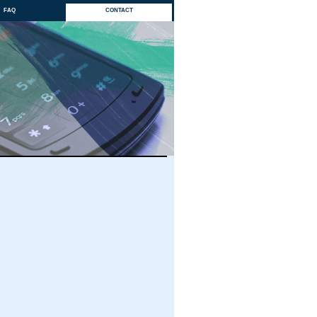
faq
contact