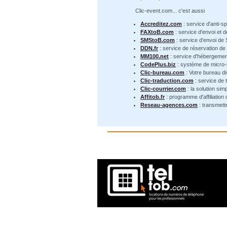
Clic-event.com... c'est aussi
Accreditez.com
: service d'anti-s
FAXtoB.com
: service d'envoi et 
SMStoB.com
: service d'envoi de
DDN.fr
: service de réservation d
MM100.net
: service d'hébergemen
CodePlus.biz
: système de micro
Clic-bureau.com
: Votre bureau di
Clic-traduction.com
: service de 
Clic-courrier.com
: la solution sim
Affitob.fr
: programme d'affiliation
Reseau-agences.com
: transmett