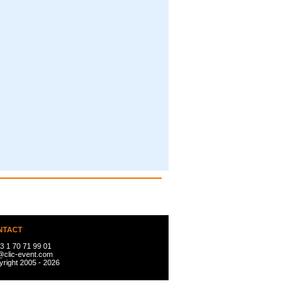
NTACT
3 1 70 71 99 01
@clic-event.com
right 2005 - 2026