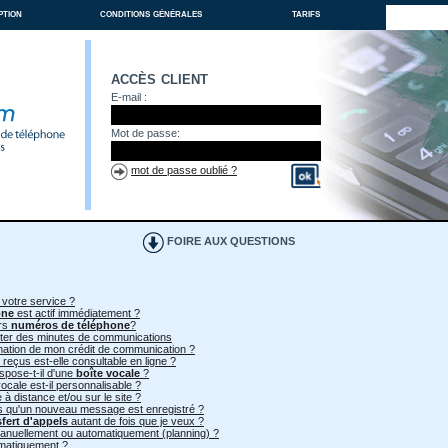
ption
conditions générales
tarifs
accès client
E-mail :
Mot de passe:
mot de passe oublié ?
FOIRE AUX QUESTIONS
 votre service ?
one
est actif immédiatement ?
urs
numéros de téléphone
?
heter des minutes de communications
mmation de mon crédit de communication ?
 reçus est-elle consultable en ligne ?
spose-t-il d'une
boîte vocale
?
ocale est-il personnalisable ?
à distance et/ou sur le site ?
ès qu'un nouveau message est enregistré ?
sfert d'appels
autant de fois que je veux ?
 manuellement ou automatiquement (planning) ?
omatiquement ?