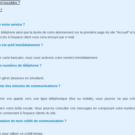
t possibles ?
 ?
r votre service ?
téléphone ainsi que la durée de votre abonnement sur la première page du site "Accueil" et l
ccès à l'espace client vous sera envoyé par e-mail.
e est actif immédiatement ?
ar carte bancaire, nous vous activons votre numéro immédiatement.
urs numéros de téléphone ?
n gérer plusieurs en simultané.
heter des minutes de communications ?
érer vos appels vers une ligne téléphonique (fixe ou mobile), vous pouvez ne pas cré
vers votre boîte vocale. Vous pourrez consulter vos messages en composant votre numéro
 connectant à l'espace clients du site.
ommation de mon crédit de communication ?
 pour utiliser ce crédit temps.