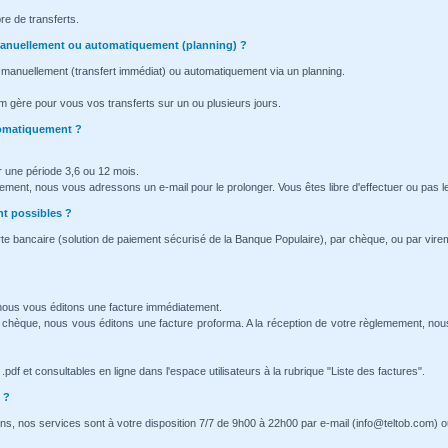
re de transferts.
l manuellement ou automatiquement (planning) ?
 manuellement (transfert immédiat) ou automatiquement via un planning.
m gère pour vous vos transferts sur un ou plusieurs jours.
tomatiquement ?
 une période 3,6 ou 12 mois.
nement, nous vous adressons un e-mail pour le prolonger. Vous êtes libre d'effectuer ou pas l
t possibles ?
te bancaire (solution de paiement sécurisé de la Banque Populaire), par chèque, ou par vire
 nous vous éditons une facture immédiatement.
 chèque, nous vous éditons une facture proforma. A la réception de votre règlemement, no
pdf et consultables en ligne dans l'espace utilisateurs à la rubrique "Liste des factures".
 ?
ns, nos services sont à votre disposition 7/7 de 9h00 à 22h00 par e-mail (info@teltob.com) o