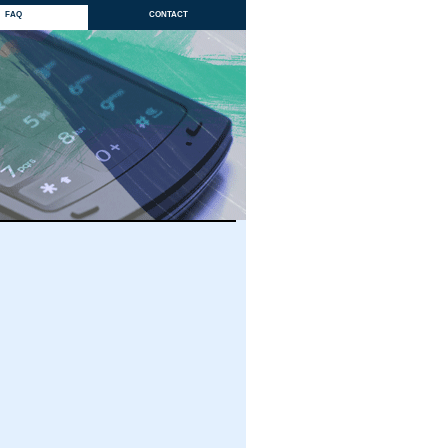
faq
contact