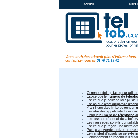
accueil
inscri
Vous souhaitez obtenir plus s'informations,
contactez-nous au
01 70 71 99 01
Comment dois-je faire pour utiliser
Est-ce que le
numéro de téléph
Est-ce que je peux activer plusie
Est-ce que c'est obligatoire d'ac
Y a-t-il une date limite de conso
Le détail des appels téléphoniques
Chaque
numéro de télephone
di
Le message d'accueil de la boîte v
Les messages sont-ils consultable 
Est-ce que je reçois une alerte d
Puis-je activer/désactiver un
tran
Le transfert d'appels se gère-t-il
L'abonnement se reconduit-il aut