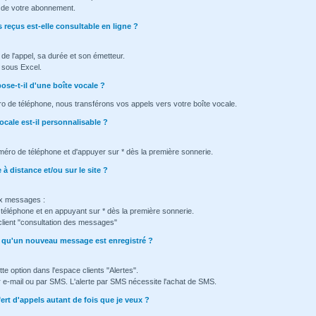
ée de votre abonnement.
 reçus est-elle consultable en ligne ?
e de l'appel, sa durée et son émetteur.
e sous Excel.
se-t-il d'une boîte vocale ?
ro de téléphone, nous transférons vos appels vers votre boîte vocale.
ocale est-il personnalisable ?
méro de téléphone et d'appuyer sur * dès la première sonnerie.
à distance et/ou sur le site ?
x messages :
éléphone et en appuyant sur * dès la première sonnerie.
client "consultation des messages"
ès qu'un nouveau message est enregistré ?
tte option dans l'espace clients "Alertes".
ar e-mail ou par SMS. L'alerte par SMS nécessite l'achat de SMS.
fert d'appels autant de fois que je veux ?