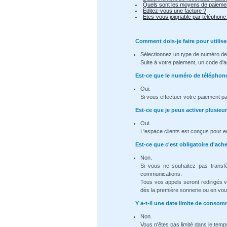
Quels sont les moyens de paiemen
Editez-vous une facture ?
Etes-vous joignable par téléphone
Comment dois-je faire pour utilise
Sélectionnez un type de numéro de 
Suite à votre paiement, un code d'a
Est-ce que le numéro de téléphon
Oui.
Si vous effectuer votre paiement p
Est-ce que je peux activer plusie
Oui.
L'espace clients est conçus pour e
Est-ce que c'est obligatoire d'ac
Non.
Si vous ne souhaitez pas transf
communications.
Tous vos appels seront redirigés 
dès la première sonnerie ou en vous
Y a-t-il une date limite de cons
Non.
Vous n'êtes pas limité dans le temps