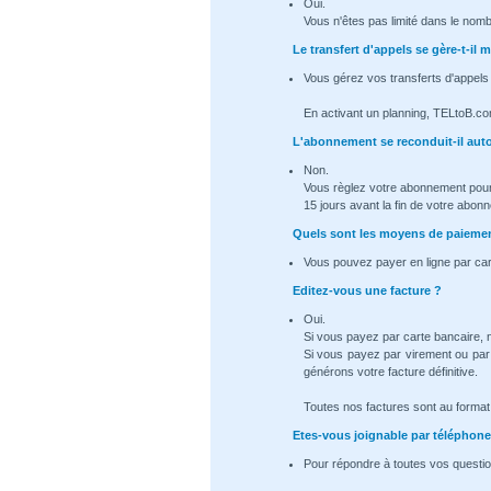
Oui.
Vous n'êtes pas limité dans le nomb
Le transfert d'appels se gère-t-i
Vous gérez vos transferts d'appels
En activant un planning, TELtoB.co
L'abonnement se reconduit-il au
Non.
Vous règlez votre abonnement pour
15 jours avant la fin de votre abon
Quels sont les moyens de paiemen
Vous pouvez payer en ligne par car
Editez-vous une facture ?
Oui.
Si vous payez par carte bancaire,
Si vous payez par virement ou par
générons votre facture définitive.
Toutes nos factures sont au format .
Etes-vous joignable par téléphone
Pour répondre à toutes vos questio