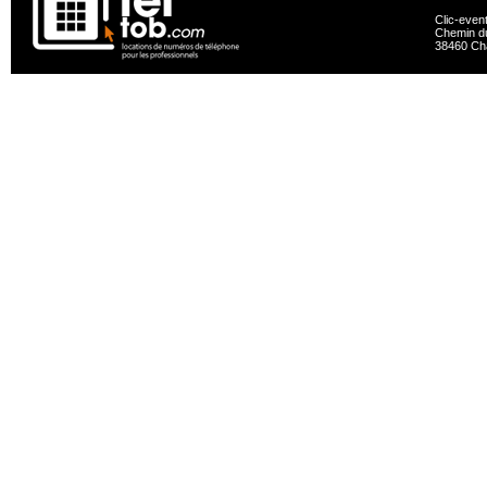
Clic-even
Chemin du
38460 Ch