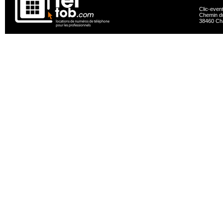
Clic-even
Chemin du
38460 Ch