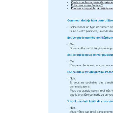
Quels sont les moyens de paiemen
Editez-vous une facture ?
Etes-vous joignable par téléphone
Comment dois-je faire pour utilise
Sélectionnez un type de numéro de 
Suite à votre paiement, un code d'a
Est-ce que le numéro de téléphon
Oui.
Si vous effectuer votre paiement p
Est-ce que je peux activer plusie
Oui.
L'espace clients est conçus pour e
Est-ce que c'est obligatoire d'ac
Non.
Si vous ne souhaitez pas transf
communications.
Tous vos appels seront redirigés 
dès la première sonnerie ou en vous
Y a-t-il une date limite de cons
Non.
Vous n'êtes pas limité dans le temps