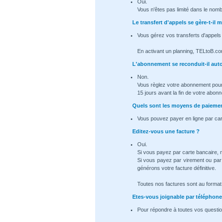
Oui.
Vous n'êtes pas limité dans le nomb
Le transfert d'appels se gère-t-i
Vous gérez vos transferts d'appels
En activant un planning, TELtoB.co
L'abonnement se reconduit-il au
Non.
Vous règlez votre abonnement pour
15 jours avant la fin de votre abon
Quels sont les moyens de paiemen
Vous pouvez payer en ligne par car
Editez-vous une facture ?
Oui.
Si vous payez par carte bancaire,
Si vous payez par virement ou par
générons votre facture définitive.
Toutes nos factures sont au format .
Etes-vous joignable par téléphone
Pour répondre à toutes vos questio