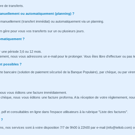
re de transferts.
l manuellement ou automatiquement (planning) ?
 manuellement (transfert immédiat) ou automatiquement via un planning.
m gère pour vous vos transferts sur un ou plusieurs jours.
tomatiquement ?
 une période 3,6 ou 12 mois.
nement, nous vous adressons un e-mail pour le prolonger. Vous êtes libre d'effectuer ou pas l
t possibles ?
te bancaire (solution de paiement sécurisé de la Banque Populaire), par chèque, ou par vire
 nous vous éditons une facture immédiatement.
 chèque, nous vous éditons une facture proforma. A la réception de votre règlemement, no
pdf et consultables en ligne dans l'espace utilisateurs à la rubrique "Liste des factures".
 ?
ns, nos services sont à votre disposition 7/7 de 9h00 à 22h00 par e-mail (info@teltob.com) o