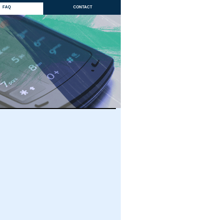
faq
contact