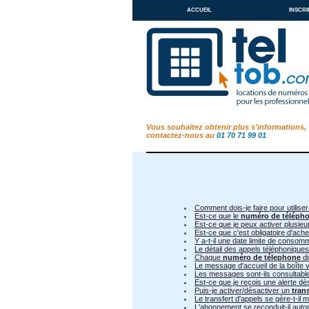
accueil
inscri
Vous souhaitez obtenir plus s'informations,
contactez-nous au
01 70 71 99 01
Comment dois-je faire pour utiliser
Est-ce que le
numéro de téléph
Est-ce que je peux activer plusie
Est-ce que c'est obligatoire d'ac
Y a-t-il une date limite de conso
Le détail des appels téléphoniques
Chaque
numéro de télephone
di
Le message d'accueil de la boîte v
Les messages sont-ils consultable 
Est-ce que je reçois une alerte d
Puis-je activer/désactiver un
tran
Le transfert d'appels se gère-t-il
L'abonnement se reconduit-il aut