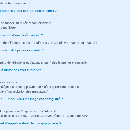
ée de votre abonnement.
 reçus est-elle consultable en ligne ?
e de l'appel, sa durée et son émetteur.
e sous Excel.
se-t-il d'une boîte vocale ?
ro de téléphone, nous transférons vos appels vers votre boîte vocale.
ocale est-il personnalisable ?
méro de téléphone et d'appuyer sur * dès la première sonnerie.
à distance et/ou sur le site ?
x messages :
éléphone et en appuyant sur * dès la première sonnerie.
client "consultation des messages"
ès qu'un nouveau message est enregistré ?
tte option dans l'espace clients "Alertes".
ar e-mail ou par SMS. L'alerte par SMS nécessite l'achat de SMS.
fert d'appels autant de fois que je veux ?