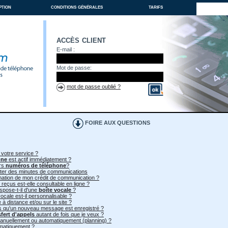
ption
conditions générales
tarifs
accès client
E-mail :
Mot de passe:
mot de passe oublié ?
FOIRE AUX QUESTIONS
 votre service ?
one
est actif immédiatement ?
urs
numéros de téléphone
?
heter des minutes de communications
mmation de mon crédit de communication ?
 reçus est-elle consultable en ligne ?
spose-t-il d'une
boîte vocale
?
ocale est-il personnalisable ?
à distance et/ou sur le site ?
ès qu'un nouveau message est enregistré ?
sfert d'appels
autant de fois que je veux ?
 manuellement ou automatiquement (planning) ?
omatiquement ?