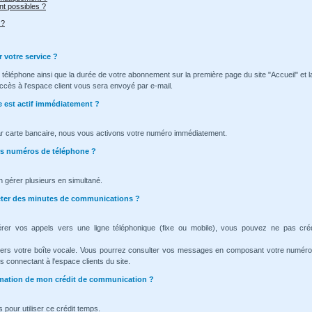
t possibles ?
 ?
r votre service ?
téléphone ainsi que la durée de votre abonnement sur la première page du site "Accueil" et l
ccès à l'espace client vous sera envoyé par e-mail.
e est actif immédiatement ?
ar carte bancaire, nous vous activons votre numéro immédiatement.
urs numéros de téléphone ?
n gérer plusieurs en simultané.
heter des minutes de communications ?
érer vos appels vers une ligne téléphonique (fixe ou mobile), vous pouvez ne pas cré
vers votre boîte vocale. Vous pourrez consulter vos messages en composant votre numéro
 connectant à l'espace clients du site.
ommation de mon crédit de communication ?
 pour utiliser ce crédit temps.