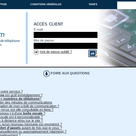
ption
conditions générales
tarifs
accès client
E-mail :
Mot de passe:
mot de passe oublié ?
FOIRE AUX QUESTIONS
 votre service ?
one
est actif immédiatement ?
urs
numéros de téléphone
?
heter des minutes de communications
mmation de mon crédit de communication ?
 reçus est-elle consultable en ligne ?
spose-t-il d'une
boîte vocale
?
ocale est-il personnalisable ?
à distance et/ou sur le site ?
ès qu'un nouveau message est enregistré ?
sfert d'appels
autant de fois que je veux ?
 manuellement ou automatiquement (planning) ?
omatiquement ?