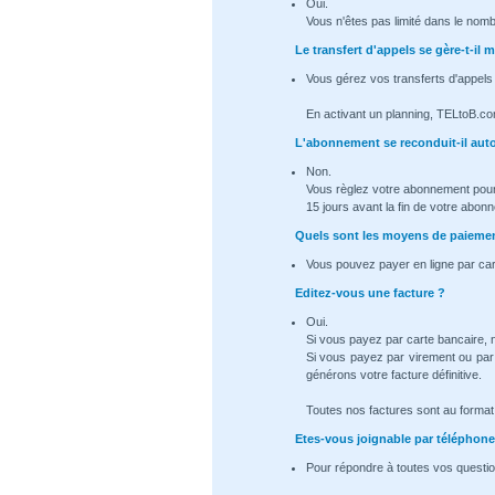
Oui.
Vous n'êtes pas limité dans le nomb
Le transfert d'appels se gère-t-i
Vous gérez vos transferts d'appels
En activant un planning, TELtoB.co
L'abonnement se reconduit-il au
Non.
Vous règlez votre abonnement pour
15 jours avant la fin de votre abon
Quels sont les moyens de paiemen
Vous pouvez payer en ligne par car
Editez-vous une facture ?
Oui.
Si vous payez par carte bancaire,
Si vous payez par virement ou par
générons votre facture définitive.
Toutes nos factures sont au format .
Etes-vous joignable par téléphone
Pour répondre à toutes vos questio