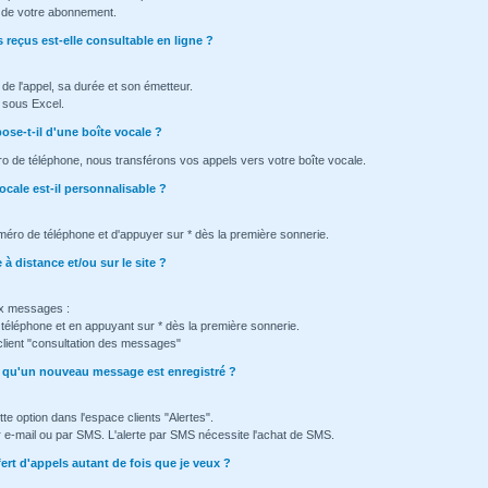
ée de votre abonnement.
 reçus est-elle consultable en ligne ?
e de l'appel, sa durée et son émetteur.
e sous Excel.
se-t-il d'une boîte vocale ?
ro de téléphone, nous transférons vos appels vers votre boîte vocale.
ocale est-il personnalisable ?
méro de téléphone et d'appuyer sur * dès la première sonnerie.
à distance et/ou sur le site ?
x messages :
éléphone et en appuyant sur * dès la première sonnerie.
client "consultation des messages"
ès qu'un nouveau message est enregistré ?
tte option dans l'espace clients "Alertes".
ar e-mail ou par SMS. L'alerte par SMS nécessite l'achat de SMS.
fert d'appels autant de fois que je veux ?