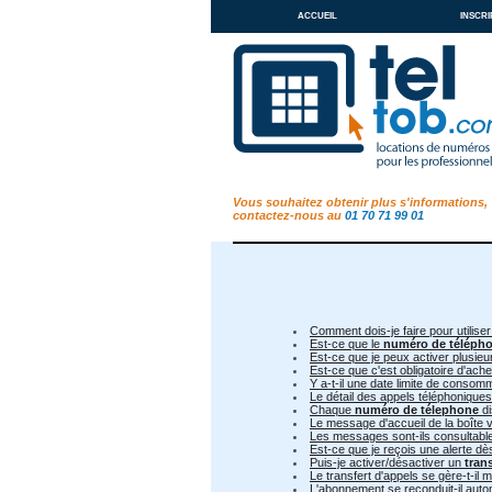
accueil
inscri
Vous souhaitez obtenir plus s'informations,
contactez-nous au
01 70 71 99 01
Comment dois-je faire pour utiliser
Est-ce que le
numéro de téléph
Est-ce que je peux activer plusie
Est-ce que c'est obligatoire d'ac
Y a-t-il une date limite de conso
Le détail des appels téléphoniques
Chaque
numéro de télephone
di
Le message d'accueil de la boîte v
Les messages sont-ils consultable 
Est-ce que je reçois une alerte d
Puis-je activer/désactiver un
tran
Le transfert d'appels se gère-t-il
L'abonnement se reconduit-il aut