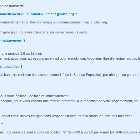
re de transferts.
l manuellement ou automatiquement (planning) ?
 manuellement (transfert immédiat) ou automatiquement via un planning.
m gère pour vous vos transferts sur un ou plusieurs jours.
tomatiquement ?
 une période 3,6 ou 12 mois.
nement, nous vous adressons un e-mail pour le prolonger. Vous êtes libre d'effectuer ou pas l
t possibles ?
te bancaire (solution de paiement sécurisé de la Banque Populaire), par chèque, ou par vire
 nous vous éditons une facture immédiatement.
 chèque, nous vous éditons une facture proforma. A la réception de votre règlemement, no
pdf et consultables en ligne dans l'espace utilisateurs à la rubrique "Liste des factures".
 ?
ns, nos services sont à votre disposition 7/7 de 9h00 à 22h00 par e-mail (info@teltob.com) o