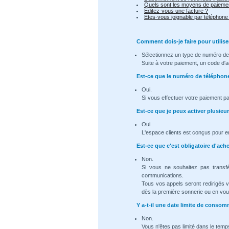
Quels sont les moyens de paiemen
Editez-vous une facture ?
Etes-vous joignable par téléphone
Comment dois-je faire pour utilise
Sélectionnez un type de numéro de 
Suite à votre paiement, un code d'a
Est-ce que le numéro de téléphon
Oui.
Si vous effectuer votre paiement p
Est-ce que je peux activer plusie
Oui.
L'espace clients est conçus pour e
Est-ce que c'est obligatoire d'ac
Non.
Si vous ne souhaitez pas transf
communications.
Tous vos appels seront redirigés 
dès la première sonnerie ou en vous
Y a-t-il une date limite de cons
Non.
Vous n'êtes pas limité dans le temps