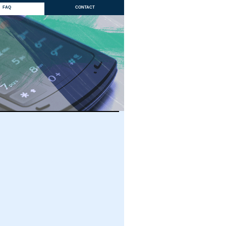
faq
contact