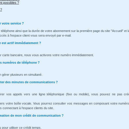
t possibles ?
 ?
r votre service ?
téléphone ainsi que la durée de votre abonnement sur la première page du site "Accueil" et l
ccès à l'espace client vous sera envoyé par e-mail.
e est actif immédiatement ?
ar carte bancaire, nous vous activons votre numéro immédiatement.
urs numéros de téléphone ?
n gérer plusieurs en simultané.
heter des minutes de communications ?
érer vos appels vers une ligne téléphonique (fixe ou mobile), vous pouvez ne pas cré
vers votre boîte vocale. Vous pourrez consulter vos messages en composant votre numéro
 connectant à l'espace clients du site.
ommation de mon crédit de communication ?
 pour utiliser ce crédit temps.