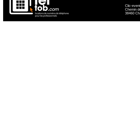
Clic-even
Chemin du
38460 Ch