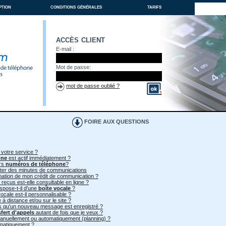
ption
conditions générales
tarifs
accès client
E-mail :
Mot de passe:
mot de passe oublié ?
FOIRE AUX QUESTIONS
 votre service ?
one
est actif immédiatement ?
urs
numéros de téléphone
?
heter des minutes de communications
mmation de mon crédit de communication ?
 reçus est-elle consultable en ligne ?
spose-t-il d'une
boîte vocale
?
ocale est-il personnalisable ?
à distance et/ou sur le site ?
ès qu'un nouveau message est enregistré ?
sfert d'appels
autant de fois que je veux ?
 manuellement ou automatiquement (planning) ?
omatiquement ?