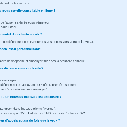
ée de votre abonnement.
 reçus est-elle consultable en ligne ?
e de l'appel, sa durée et son émetteur.
e sous Excel.
se-t-il d'une boîte vocale ?
ro de téléphone, nous transférons vos appels vers votre boîte vocale.
ocale est-il personnalisable ?
méro de téléphone et d'appuyer sur * dès la première sonnerie.
à distance et/ou sur le site ?
x messages :
éléphone et en appuyant sur * dès la première sonnerie.
client "consultation des messages"
ès qu'un nouveau message est enregistré ?
tte option dans l'espace clients "Alertes".
ar e-mail ou par SMS. L'alerte par SMS nécessite l'achat de SMS.
fert d'appels autant de fois que je veux ?