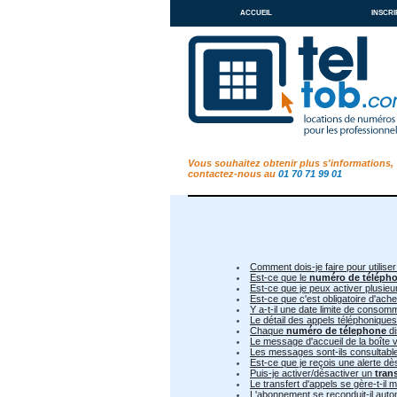
accueil
inscri
Vous souhaitez obtenir plus s'informations,
contactez-nous au
01 70 71 99 01
Comment dois-je faire pour utiliser
Est-ce que le
numéro de téléph
Est-ce que je peux activer plusie
Est-ce que c'est obligatoire d'ac
Y a-t-il une date limite de conso
Le détail des appels téléphoniques
Chaque
numéro de télephone
di
Le message d'accueil de la boîte v
Les messages sont-ils consultable 
Est-ce que je reçois une alerte d
Puis-je activer/désactiver un
tran
Le transfert d'appels se gère-t-il
L'abonnement se reconduit-il aut