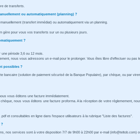
re de transferts.
l manuellement ou automatiquement (planning) ?
 manuellement (transfert immédiat) ou automatiquement via un planning.
m gère pour vous vos transferts sur un ou plusieurs jours.
tomatiquement ?
 une période 3,6 ou 12 mois.
nement, nous vous adressons un e-mail pour le prolonger. Vous êtes libre d'effectuer ou pas l
t possibles ?
te bancaire (solution de paiement sécurisé de la Banque Populaire), par chèque, ou par vire
 nous vous éditons une facture immédiatement.
 chèque, nous vous éditons une facture proforma. A la réception de votre règlemement, no
pdf et consultables en ligne dans l'espace utilisateurs à la rubrique "Liste des factures".
 ?
ns, nos services sont à votre disposition 7/7 de 9h00 à 22h00 par e-mail (info@teltob.com) o