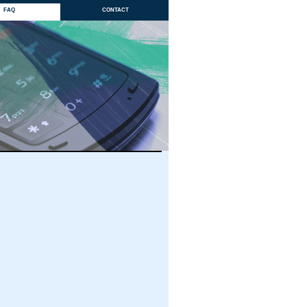
faq
contact