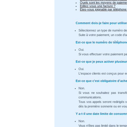
Quels sont les moyens de paiemen
Editez-vous une facture ?
Etes-vous joignable par téléphone
Comment dois-je faire pour utilise
Sélectionnez un type de numéro de 
Suite à votre paiement, un code d'a
Est-ce que le numéro de téléphon
Oui.
Si vous effectuer votre paiement p
Est-ce que je peux activer plusie
Oui.
L'espace clients est conçus pour e
Est-ce que c'est obligatoire d'ac
Non.
Si vous ne souhaitez pas transf
communications.
Tous vos appels seront redirigés 
dès la première sonnerie ou en vous
Y a-t-il une date limite de cons
Non.
Vous n'êtes pas limité dans le temps