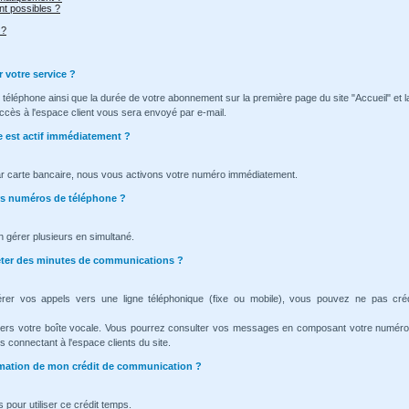
t possibles ?
 ?
r votre service ?
téléphone ainsi que la durée de votre abonnement sur la première page du site "Accueil" et l
ccès à l'espace client vous sera envoyé par e-mail.
e est actif immédiatement ?
ar carte bancaire, nous vous activons votre numéro immédiatement.
urs numéros de téléphone ?
n gérer plusieurs en simultané.
heter des minutes de communications ?
érer vos appels vers une ligne téléphonique (fixe ou mobile), vous pouvez ne pas cré
vers votre boîte vocale. Vous pourrez consulter vos messages en composant votre numéro
 connectant à l'espace clients du site.
ommation de mon crédit de communication ?
 pour utiliser ce crédit temps.