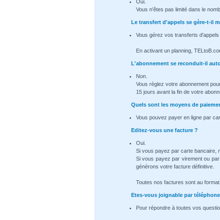
Oui.
Vous n'êtes pas limité dans le nomb
Le transfert d'appels se gère-t-i
Vous gérez vos transferts d'appels
En activant un planning, TELtoB.co
L'abonnement se reconduit-il au
Non.
Vous règlez votre abonnement pour
15 jours avant la fin de votre abon
Quels sont les moyens de paiemen
Vous pouvez payer en ligne par car
Editez-vous une facture ?
Oui.
Si vous payez par carte bancaire,
Si vous payez par virement ou par
générons votre facture définitive.
Toutes nos factures sont au format .
Etes-vous joignable par téléphone
Pour répondre à toutes vos questio