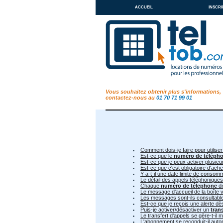
accueil
inscri
Vous souhaitez obtenir plus s'informations,
contactez-nous au
01 70 71 99 01
Comment dois-je faire pour utiliser
Est-ce que le
numéro de téléph
Est-ce que je peux activer plusie
Est-ce que c'est obligatoire d'ac
Y a-t-il une date limite de conso
Le détail des appels téléphoniques
Chaque
numéro de télephone
di
Le message d'accueil de la boîte v
Les messages sont-ils consultable 
Est-ce que je reçois une alerte d
Puis-je activer/désactiver un
tran
Le transfert d'appels se gère-t-il
L'abonnement se reconduit-il aut