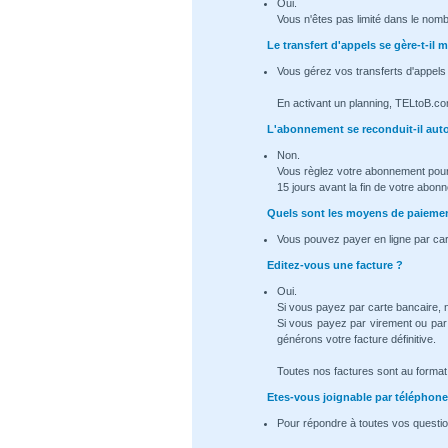
Oui.
Vous n'êtes pas limité dans le nomb
Le transfert d'appels se gère-t-i
Vous gérez vos transferts d'appels
En activant un planning, TELtoB.co
L'abonnement se reconduit-il au
Non.
Vous règlez votre abonnement pour
15 jours avant la fin de votre abon
Quels sont les moyens de paiemen
Vous pouvez payer en ligne par car
Editez-vous une facture ?
Oui.
Si vous payez par carte bancaire,
Si vous payez par virement ou par
générons votre facture définitive.
Toutes nos factures sont au format .
Etes-vous joignable par téléphone
Pour répondre à toutes vos questio