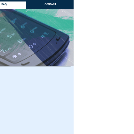
faq
contact