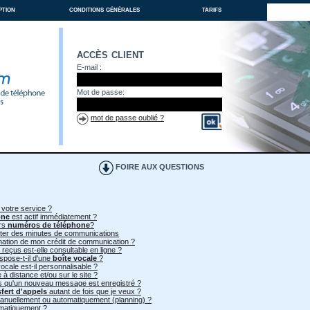
ption
conditions générales
tarifs
accès client
E-mail :
Mot de passe:
mot de passe oublié ?
FOIRE AUX QUESTIONS
 votre service ?
one
est actif immédiatement ?
urs
numéros de téléphone
?
heter des minutes de communications
mmation de mon crédit de communication ?
 reçus est-elle consultable en ligne ?
spose-t-il d'une
boîte vocale
?
ocale est-il personnalisable ?
à distance et/ou sur le site ?
ès qu'un nouveau message est enregistré ?
sfert d'appels
autant de fois que je veux ?
 manuellement ou automatiquement (planning) ?
omatiquement ?