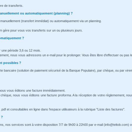
re de transferts.
l manuellement ou automatiquement (planning) ?
 manuellement (transfert immédiat) ou automatiquement via un planning.
m gère pour vous vos transferts sur un ou plusieurs jours.
tomatiquement ?
 une période 3,6 ou 12 mois.
nement, nous vous adressons un e-mail pour le prolonger. Vous êtes libre d'effectuer ou pas l
t possibles ?
te bancaire (solution de paiement sécurisé de la Banque Populaire), par chèque, ou par vire
 nous vous éditons une facture immédiatement.
 chèque, nous vous éditons une facture proforma. A la réception de votre règlemement, no
pdf et consultables en ligne dans l'espace utilisateurs à la rubrique "Liste des factures".
 ?
ns, nos services sont à votre disposition 7/7 de 9h00 à 22h00 par e-mail (info@teltob.com) o