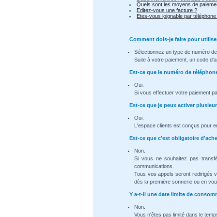
Quels sont les moyens de paiemen
Editez-vous une facture ?
Etes-vous joignable par téléphone
Comment dois-je faire pour utilise
Sélectionnez un type de numéro de 
Suite à votre paiement, un code d'a
Est-ce que le numéro de téléphon
Oui.
Si vous effectuer votre paiement p
Est-ce que je peux activer plusie
Oui.
L'espace clients est conçus pour e
Est-ce que c'est obligatoire d'ac
Non.
Si vous ne souhaitez pas transf
communications.
Tous vos appels seront redirigés 
dès la première sonnerie ou en vous
Y a-t-il une date limite de cons
Non.
Vous n'êtes pas limité dans le temps