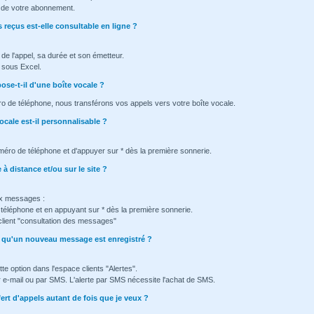
ée de votre abonnement.
 reçus est-elle consultable en ligne ?
e de l'appel, sa durée et son émetteur.
e sous Excel.
se-t-il d'une boîte vocale ?
ro de téléphone, nous transférons vos appels vers votre boîte vocale.
ocale est-il personnalisable ?
méro de téléphone et d'appuyer sur * dès la première sonnerie.
à distance et/ou sur le site ?
x messages :
éléphone et en appuyant sur * dès la première sonnerie.
client "consultation des messages"
ès qu'un nouveau message est enregistré ?
tte option dans l'espace clients "Alertes".
ar e-mail ou par SMS. L'alerte par SMS nécessite l'achat de SMS.
fert d'appels autant de fois que je veux ?