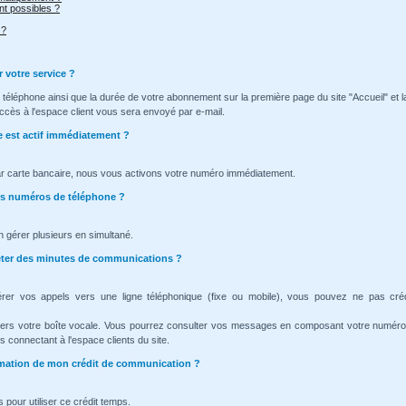
t possibles ?
 ?
r votre service ?
téléphone ainsi que la durée de votre abonnement sur la première page du site "Accueil" et l
ccès à l'espace client vous sera envoyé par e-mail.
e est actif immédiatement ?
ar carte bancaire, nous vous activons votre numéro immédiatement.
urs numéros de téléphone ?
n gérer plusieurs en simultané.
heter des minutes de communications ?
érer vos appels vers une ligne téléphonique (fixe ou mobile), vous pouvez ne pas cré
vers votre boîte vocale. Vous pourrez consulter vos messages en composant votre numéro
 connectant à l'espace clients du site.
ommation de mon crédit de communication ?
 pour utiliser ce crédit temps.