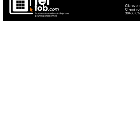
Clic-even
Chemin du
38460 Ch