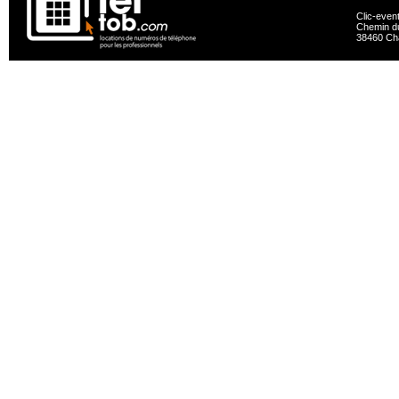
Clic-even
Chemin du
38460 Ch