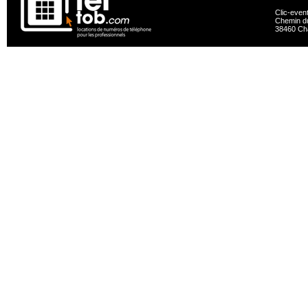
Clic-even
Chemin du
38460 Ch