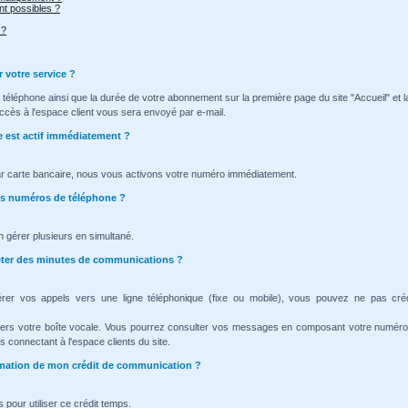
t possibles ?
 ?
r votre service ?
téléphone ainsi que la durée de votre abonnement sur la première page du site "Accueil" et l
ccès à l'espace client vous sera envoyé par e-mail.
e est actif immédiatement ?
ar carte bancaire, nous vous activons votre numéro immédiatement.
urs numéros de téléphone ?
n gérer plusieurs en simultané.
heter des minutes de communications ?
érer vos appels vers une ligne téléphonique (fixe ou mobile), vous pouvez ne pas cré
vers votre boîte vocale. Vous pourrez consulter vos messages en composant votre numéro
 connectant à l'espace clients du site.
ommation de mon crédit de communication ?
 pour utiliser ce crédit temps.