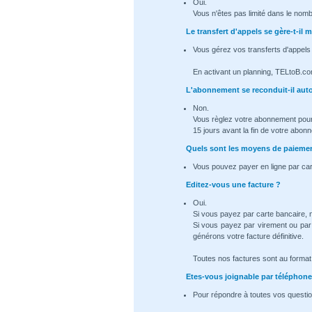
Oui.
Vous n'êtes pas limité dans le nomb
Le transfert d'appels se gère-t-i
Vous gérez vos transferts d'appels
En activant un planning, TELtoB.co
L'abonnement se reconduit-il au
Non.
Vous règlez votre abonnement pour
15 jours avant la fin de votre abon
Quels sont les moyens de paiemen
Vous pouvez payer en ligne par car
Editez-vous une facture ?
Oui.
Si vous payez par carte bancaire,
Si vous payez par virement ou par
générons votre facture définitive.
Toutes nos factures sont au format .
Etes-vous joignable par téléphone
Pour répondre à toutes vos questio