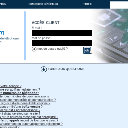
ption
conditions générales
tarifs
accès client
E-mail :
Mot de passe:
mot de passe oublié ?
FOIRE AUX QUESTIONS
 votre service ?
one
est actif immédiatement ?
urs
numéros de téléphone
?
heter des minutes de communications
mmation de mon crédit de communication ?
 reçus est-elle consultable en ligne ?
spose-t-il d'une
boîte vocale
?
ocale est-il personnalisable ?
à distance et/ou sur le site ?
ès qu'un nouveau message est enregistré ?
sfert d'appels
autant de fois que je veux ?
 manuellement ou automatiquement (planning) ?
omatiquement ?