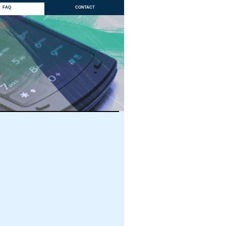
faq
contact