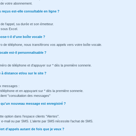
ée de votre abonnement.
 reçus est-elle consultable en ligne ?
e de l'appel, sa durée et son émetteur.
e sous Excel.
se-t-il d'une boîte vocale ?
ro de téléphone, nous transférons vos appels vers votre boîte vocale.
ocale est-il personnalisable ?
méro de téléphone et d'appuyer sur * dès la première sonnerie.
à distance et/ou sur le site ?
x messages :
éléphone et en appuyant sur * dès la première sonnerie.
client "consultation des messages"
ès qu'un nouveau message est enregistré ?
tte option dans l'espace clients "Alertes".
ar e-mail ou par SMS. L'alerte par SMS nécessite l'achat de SMS.
fert d'appels autant de fois que je veux ?