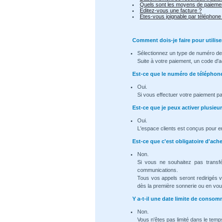
Quels sont les moyens de paiemen
Editez-vous une facture ?
Etes-vous joignable par téléphone
Comment dois-je faire pour utilise
Sélectionnez un type de numéro de 
Suite à votre paiement, un code d'a
Est-ce que le numéro de téléphon
Oui.
Si vous effectuer votre paiement p
Est-ce que je peux activer plusie
Oui.
L'espace clients est conçus pour e
Est-ce que c'est obligatoire d'ac
Non.
Si vous ne souhaitez pas transf
communications.
Tous vos appels seront redirigés 
dès la première sonnerie ou en vous
Y a-t-il une date limite de cons
Non.
Vous n'êtes pas limité dans le temps