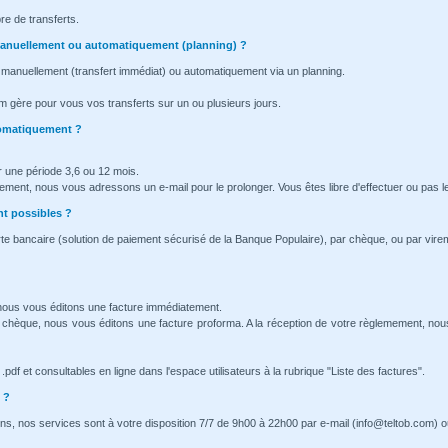
re de transferts.
l manuellement ou automatiquement (planning) ?
 manuellement (transfert immédiat) ou automatiquement via un planning.
m gère pour vous vos transferts sur un ou plusieurs jours.
tomatiquement ?
 une période 3,6 ou 12 mois.
nement, nous vous adressons un e-mail pour le prolonger. Vous êtes libre d'effectuer ou pas l
t possibles ?
te bancaire (solution de paiement sécurisé de la Banque Populaire), par chèque, ou par vire
 nous vous éditons une facture immédiatement.
 chèque, nous vous éditons une facture proforma. A la réception de votre règlemement, no
pdf et consultables en ligne dans l'espace utilisateurs à la rubrique "Liste des factures".
 ?
ns, nos services sont à votre disposition 7/7 de 9h00 à 22h00 par e-mail (info@teltob.com) o