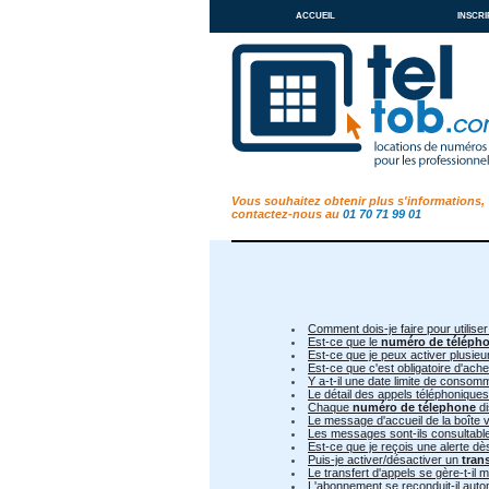
accueil
inscri
Vous souhaitez obtenir plus s'informations,
contactez-nous au
01 70 71 99 01
Comment dois-je faire pour utiliser
Est-ce que le
numéro de téléph
Est-ce que je peux activer plusie
Est-ce que c'est obligatoire d'ac
Y a-t-il une date limite de conso
Le détail des appels téléphoniques
Chaque
numéro de télephone
di
Le message d'accueil de la boîte v
Les messages sont-ils consultable 
Est-ce que je reçois une alerte d
Puis-je activer/désactiver un
tran
Le transfert d'appels se gère-t-il
L'abonnement se reconduit-il aut