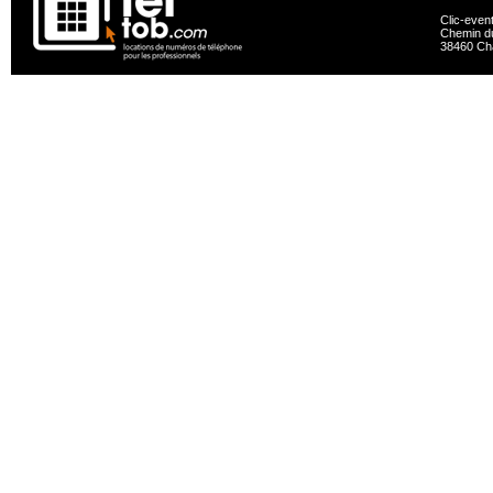
Clic-even
Chemin du
38460 Ch