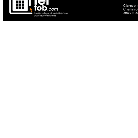
Clic-even
Chemin du
38460 Ch