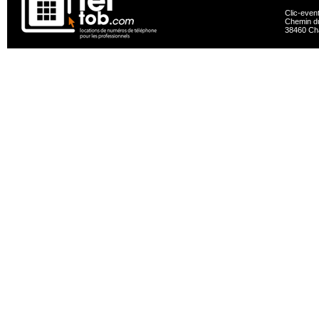
Clic-even
Chemin du
38460 Ch