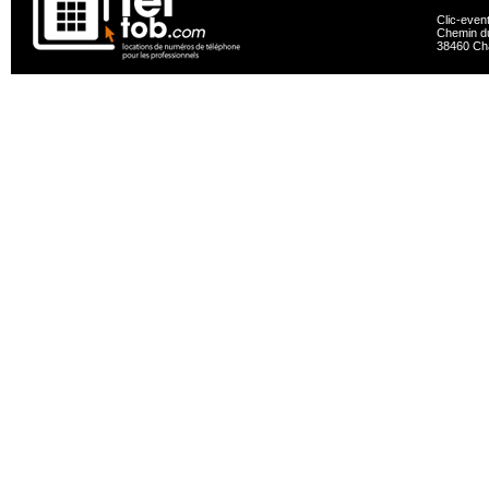
Clic-even
Chemin du
38460 Ch