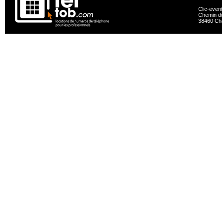
Clic-even
Chemin du
38460 Ch