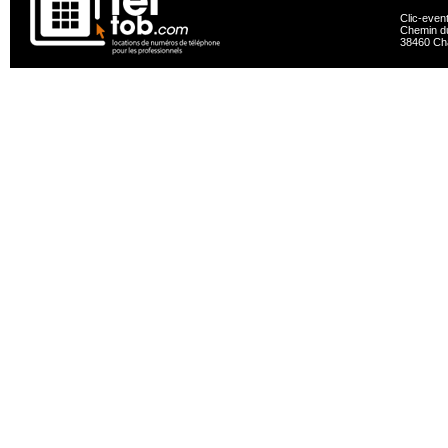
Clic-even
Chemin du
38460 Ch