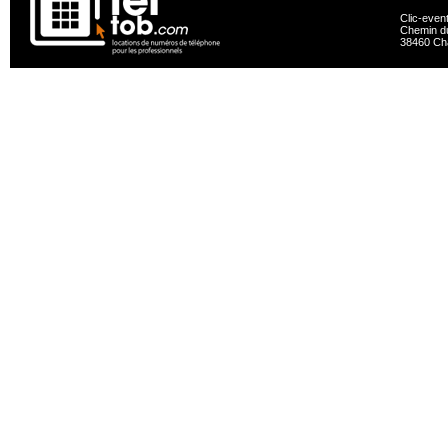
Clic-even
Chemin du
38460 Ch