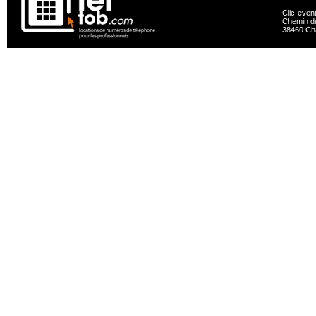
Clic-even
Chemin du
38460 Ch