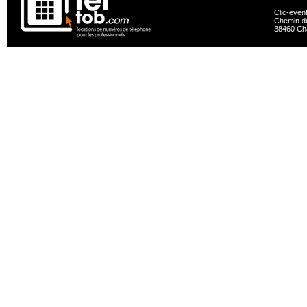
Clic-even
Chemin du
38460 Ch