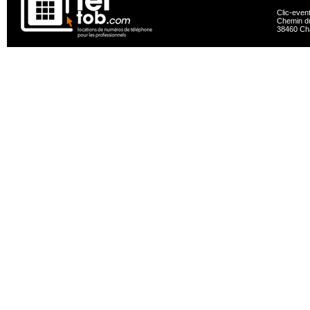
Clic-even
Chemin du
38460 Ch