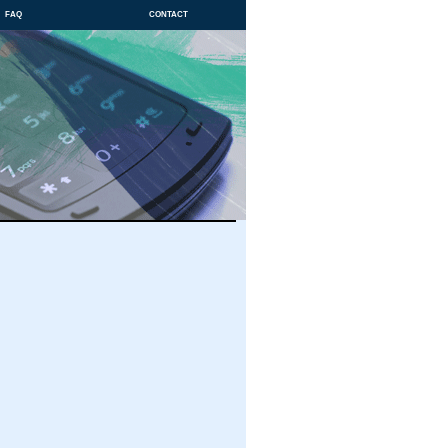
faq
contact