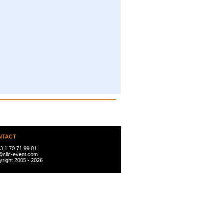
NTACT
3 1 70 71 99 01
@clic-event.com
right 2005 - 2026