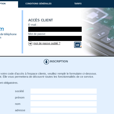
ption
conditions générales
tarifs
accès client
E-mail :
Mot de passe:
mot de passe oublié ?
INSCRIPTION
votre code d'accès à l'espace clients, veuillez remplir le formulaire ci-dessous.
. Elle vous permettera de découvrir toutes les fonctionnalités de ce service.
t obligatoires.
société
prénom
nom
adresse