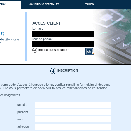
ption
conditions générales
tarifs
accès client
E-mail :
Mot de passe:
mot de passe oublié ?
INSCRIPTION
votre code d'accès à l'espace clients, veuillez remplir le formulaire ci-dessous.
. Elle vous permettera de découvrir toutes les fonctionnalités de ce service.
t obligatoires.
société
prénom
nom
adresse