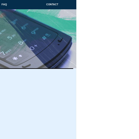
faq
contact