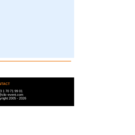
NTACT
3 1 70 71 99 01
@clic-event.com
right 2005 - 2026