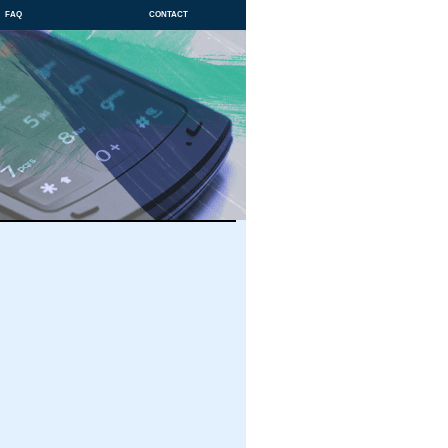
faq
contact