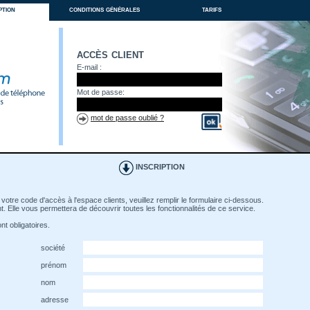
ption
conditions générales
tarifs
accès client
E-mail :
Mot de passe:
mot de passe oublié ?
INSCRIPTION
votre code d'accès à l'espace clients, veuillez remplir le formulaire ci-dessous.
. Elle vous permettera de découvrir toutes les fonctionnalités de ce service.
t obligatoires.
société
prénom
nom
adresse