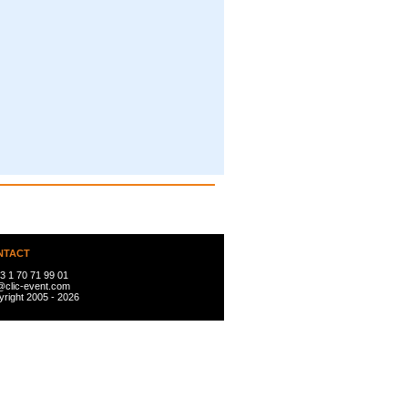
NTACT
3 1 70 71 99 01
@clic-event.com
right 2005 - 2026