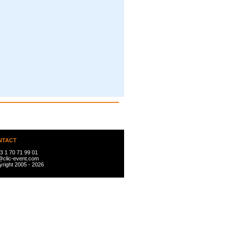
NTACT
3 1 70 71 99 01
@clic-event.com
right 2005 - 2026