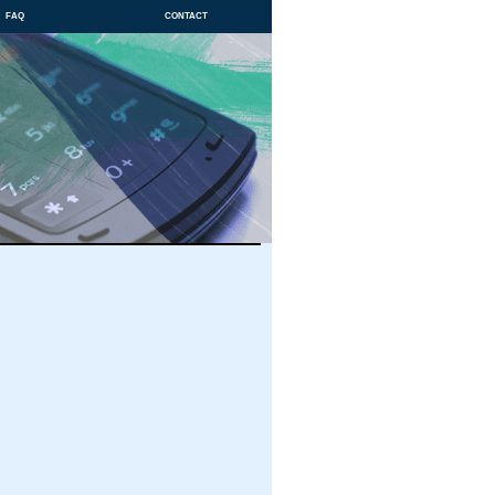
faq
contact