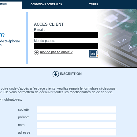
ption
conditions générales
tarifs
accès client
E-mail :
Mot de passe:
mot de passe oublié ?
INSCRIPTION
votre code d'accès à l'espace clients, veuillez remplir le formulaire ci-dessous.
. Elle vous permettera de découvrir toutes les fonctionnalités de ce service.
t obligatoires.
société
prénom
nom
adresse